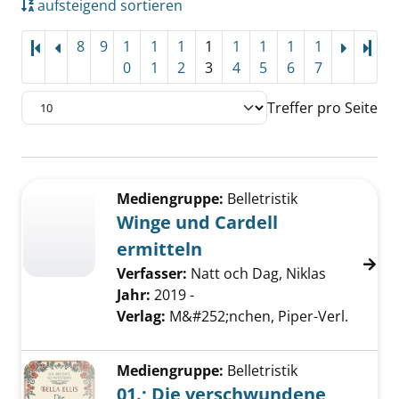
aufsteigend sortieren
8
9
1
1
1
1
1
1
1
1
Letz
0
1
2
3
4
5
6
7
Treffer pro Seite
Suchergebnis
Zu den Suchfiltern springen
Mediengruppe:
Belletristik
Winge und Cardell
ermitteln
Verfasser:
Natt och Dag, Niklas
Jahr:
2019 -
Verlag:
M&#252;nchen, Piper-Verl.
Mediengruppe:
Belletristik
01.; Die verschwundene