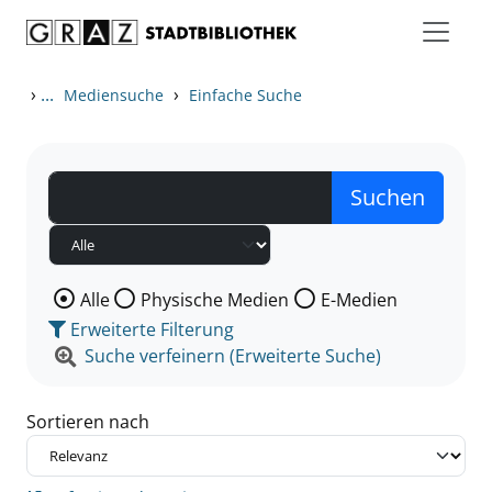
Zum Inhalt springen
Zu den Suchfiltern springen
Zur Trefferliste springen
›
...
›
Mediensuche
Einfache Suche
Wählen Sie die Medienart nach der Sie suchen wollen
Alle
Physische Medien
E-Medien
Erweiterte Filterung
Suche verfeinern (Erweiterte Suche)
Sortieren nach