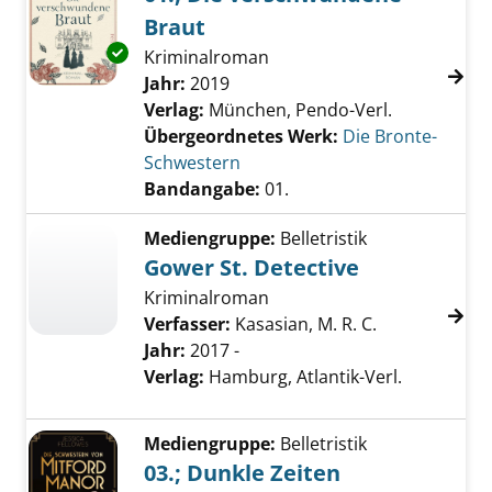
Braut
Exemplar-Details von 01.; Die verschwunden
Kriminalroman
Suche nach diesem Verfasser
Jahr:
2019
Verlag:
München, Pendo-Verl.
Übergeordnetes Werk:
Die Bronte-
Schwestern
Bandangabe:
01.
Mediengruppe:
Belletristik
Gower St. Detective
Kriminalroman
Verfasser:
Kasasian, M. R. C.
Jahr:
2017 -
Verlag:
Hamburg, Atlantik-Verl.
Mediengruppe:
Belletristik
03.; Dunkle Zeiten