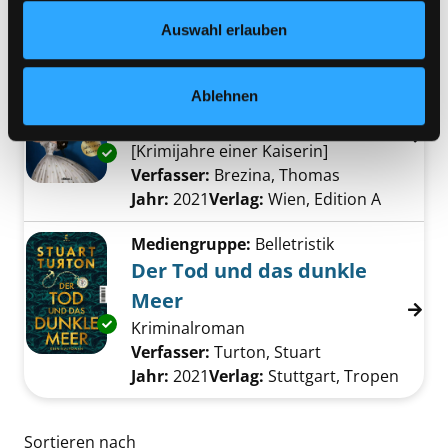
Verfasser:
Niemi, Mikael
Suche nach diese
Exemplar-Details von Wie man einen Bären k
Datenschutzerklärung
und in unserem
Impressum
.
Jahr:
2021
Verlag:
München, Btb
Auswahl erlauben
Mediengruppe:
Belletristik
Sisis schöne Leichen
Ablehnen
Kaiserin Elisabeth ermittelt ;
[Krimijahre einer Kaiserin]
Exemplar-Details von Sisis schöne Leichen a
Verfasser:
Brezina, Thomas
Suche nach di
Jahr:
2021
Verlag:
Wien, Edition A
Mediengruppe:
Belletristik
Der Tod und das dunkle
Meer
Exemplar-Details von Der Tod und das dunkl
Kriminalroman
Verfasser:
Turton, Stuart
Suche nach dies
Jahr:
2021
Verlag:
Stuttgart, Tropen
Zu den Suchfiltern springen
Sortieren nach