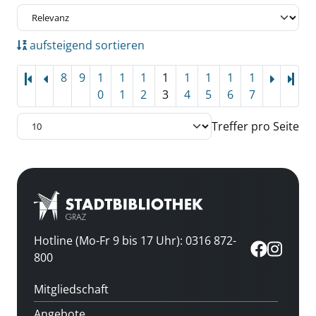
aufsteigend sortieren
8
9
1
1
1
1
1
1
1
1
Letz
0
1
2
3
4
5
6
7
Treffer pro Seite
Hotline (Mo-Fr 9 bis 17 Uhr): 0316 872-
800
Mitgliedschaft
Angebote