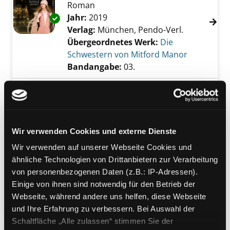
Roman
Suche nach diesem Verfasser
Jahr:
2019
Exemplar-Details von 03.; Dunkle Zeiten anze
Verlag:
München, Pendo-Verl.
Übergeordnetes Werk:
Die
Schwestern von Mitford Manor
Bandangabe:
03.
Mediengruppe:
Belletristik
Mord in der Waldheimat
historischer Krimi aus der
Steiermark
Wir verwenden Cookies und externe Dienste
Exemplar-Details von Mord in der Waldheima
Verfasser:
Preitler, Franz
Suche nach dies
Wir verwenden auf unserer Webseite Cookies und
Jahr:
2022
ähnliche Technologien von Drittanbietern zur Verarbeitung
Verlag:
Meßkirch, Gmeiner
von personenbezogenen Daten (z.B.: IP-Adressen).
Einige von ihnen sind notwendig für den Betrieb der
Mediengruppe:
Belletristik
Webseite, während andere uns helfen, diese Webseite
Caffè in Triest
und Ihre Erfahrung zu verbessern. Bei Auswahl der
Roman
Schaltfläche „Alle zulassen“ stimmen Sie der