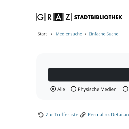
Zum Inhalt springen
Zur Detailanzeige springen
›
›
Start
Mediensuche
Einfache Suche
Wählen Sie die Medienart nach der Si
Alle
Physische Medien
Zur Trefferliste
Permalink Detailan