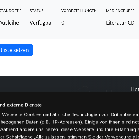
STANDORT 2
STATUS
VORBESTELLUNGEN
MEDIENGRUPPE
Ausleihe
Verfügbar
0
Literatur CD
tliste setzen
Hot
80
nd externe Dienste
 Webseite Cookies und ähnliche Technologien von Drittanbieter
N
bezogenen Daten (z.B.: IP-Adressen). Einige von ihnen sind not
und
 während andere uns helfen, diese Webseite und Ihre Erfahrung 
er Schaltfläche „Alle zulassen“ stimmen Sie der Verwendung all