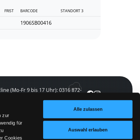
FRIST
BARCODE
STANDORT 3
1906SB00416
line (Mo-Fr 9 bis 17 Uhr): 0316 872-
0
Alle zulassen
n zur
ewsletter abonnieren
wendig für
Auswahl erlauben
 keine Veranstaltung verpassen
zu
er Cookies