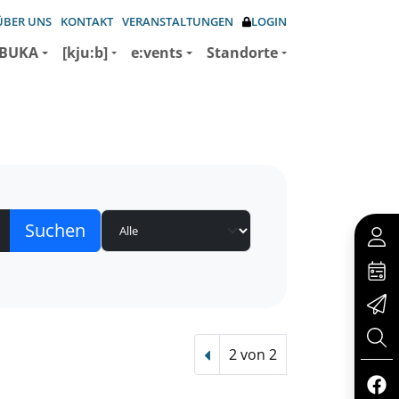
ÜBER UNS
KONTAKT
VERANSTALTUNGEN
LOGIN
BUKA
[kju:b]
e:vents
Standorte
2 von 2
Vorheriger Treffer