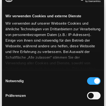
Mediengruppe:
Jugendbuch
04.; So schaffst du die 4.
Wir verwenden Cookies und externe Dienste
Klasse HS / AHS und Neue
Exemplar-Details von 04.; So schaffst du die 
Wir verwenden auf unserer Webseite Cookies und
Mittelschule
ähnliche Technologien von Drittanbietern zur Verarbeitung
Suche nach diesem Verfasser
Jahr:
2012
von personenbezogenen Daten (z.B.: IP-Adressen).
Verlag:
Wien, G. u. G.
Einige von ihnen sind notwendig für den Betrieb der
Buchvertriebges.
Webseite, während andere uns helfen, diese Webseite
Übergeordnetes Werk:
Aufsteigen
und Ihre Erfahrung zu verbessern. Bei Auswahl der
in Englisch
Schaltfläche „Alle zulassen“ stimmen Sie der
Bandangabe:
04.
Verwendung aller Cookies und Dienste, sowohl von
Drittanbietern als auch den eigenen, zu. Bitte beachten
Mediengruppe:
Jugendbuch
Sie, dass bei Verwendung von Diensten und Setzen von
03.; So schaffst du die 3.
Einwilligungsauswahl
Cookies von Drittanbietern, eine Verarbeitung in
Notwendig
Klasse HS / AHS und Neue
unsicheren Drittländern (Länder außerhalb des EWR
Exemplar-Details von 03.; So schaffst du die 
Mittelschule
ohne adäquates Datenschutzniveau) stattfinden kann. In
Präferenzen
Suche nach diesem Verfasser
Jahr:
2012
diesem Zusammenhang können aktuell Risiken für
Verlag:
Wien, G. u. G.
Betroffene nicht vollständig ausgeschlossen werden.