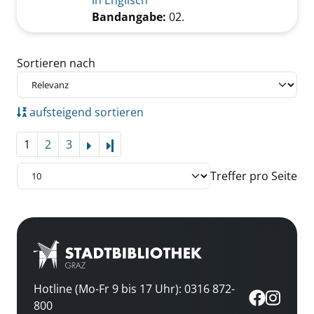
in Englisch
Bandangabe:
02.
Zu den Suchfiltern springen
Sortieren nach
aufsteigend sortieren
1
2
3
Letzte Seite
Treffer pro Seite
Hotline (Mo-Fr 9 bis 17 Uhr): 0316 872-
800