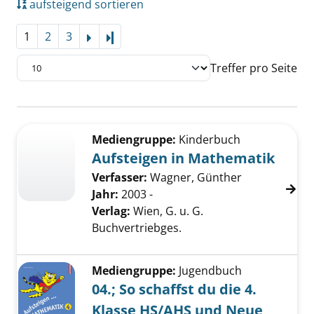
aufsteigend sortieren
1
2
3
Letzte Seite
Treffer pro Seite
Suchergebnis
Zu den Suchfiltern springen
Mediengruppe:
Kinderbuch
Aufsteigen in Mathematik
Verfasser:
Wagner, Günther
Jahr:
2003 -
Verlag:
Wien, G. u. G.
Buchvertriebges.
Mediengruppe:
Jugendbuch
04.; So schaffst du die 4.
Klasse HS/AHS und Neue