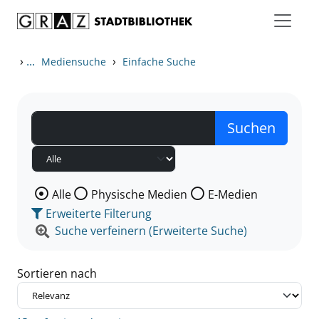
Zum Inhalt springen
Zu den Suchfiltern springen
Zur Trefferliste springen
›
...
›
Mediensuche
Einfache Suche
Wählen Sie die Medienart nach der Sie suchen wollen
Alle
Physische Medien
E-Medien
Erweiterte Filterung
Suche verfeinern (Erweiterte Suche)
Sortieren nach