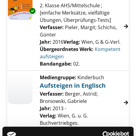
2. Klasse AHS/Mittelschule ;
Exemplar-Details von 02.; Deutsch Grammati
[einfache Merksätze, vielfältige
Übungen, Überprüfungs-Tests]
Verfasser:
Pieler, Margit
;
Schicho,
Günter
Suche nach diesem Verfasser
Jahr:
2016
Verlag:
Wien, G & G-Verl.
Übergeordnetes Werk:
Kompetent
aufsteigen
Bandangabe:
02.
Mediengruppe:
Kinderbuch
Aufsteigen in Englisch
Verfasser:
Berger, Astrid
;
Broniowski, Gabriele
Jahr:
2013 -
Verlag:
Wien, G. u. G.
Buchvertriebges.