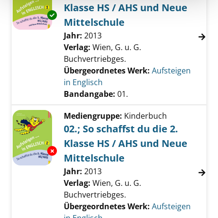
Klasse HS / AHS und Neue
Exemplar-Details von 01.; So schaffst du die 
Mittelschule
Suche nach diesem Verfasser
Jahr:
2013
Verlag:
Wien, G. u. G.
Buchvertriebges.
Übergeordnetes Werk:
Aufsteigen
in Englisch
Bandangabe:
01.
Mediengruppe:
Kinderbuch
02.; So schaffst du die 2.
Klasse HS / AHS und Neue
Exemplar-Details von 02.; So schaffst du die 
Mittelschule
Suche nach diesem Verfasser
Jahr:
2013
Verlag:
Wien, G. u. G.
Buchvertriebges.
Übergeordnetes Werk:
Aufsteigen