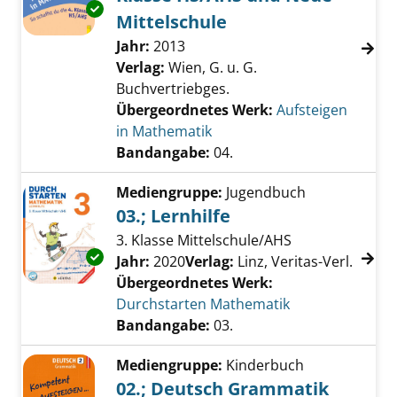
Exemplar-Details von 04.; So schaffst du die
Mittelschule
Suche nach diesem Verfasser
Jahr:
2013
Verlag:
Wien, G. u. G.
Buchvertriebges.
Übergeordnetes Werk:
Aufsteigen
in Mathematik
Bandangabe:
04.
Mediengruppe:
Jugendbuch
03.; Lernhilfe
3. Klasse Mittelschule/AHS
Exemplar-Details von 03.; Lernhilfe anzeigen
Suche nach diesem Verfasser
Jahr:
2020
Verlag:
Linz, Veritas-Verl.
Übergeordnetes Werk:
Durchstarten Mathematik
Bandangabe:
03.
Mediengruppe:
Kinderbuch
02.; Deutsch Grammatik