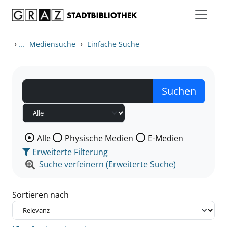
Zum Inhalt springen
Zu den Suchfiltern springen
Zur Trefferliste springen
›
...
›
Mediensuche
Einfache Suche
Wählen Sie die Medienart nach der Sie suchen wollen
Alle
Physische Medien
E-Medien
Erweiterte Filterung
Suche verfeinern (Erweiterte Suche)
Sortieren nach