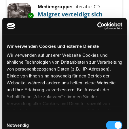
Mediengruppe:
Literatur CD
Maigret verteidigt sich
Exemplar-Details von Maigret verteidigt sich
ungekürzte Lesung
Verfasser:
Simenon, Georges
Suche nach 
Jahr:
2021
Verlag:
Berlin, Der Audio Verlag
Wir verwenden Cookies und externe Dienste
Reihe:
Maigret; 81
Wir verwenden auf unserer Webseite Cookies und
Mediengruppe:
Belletristik
ähnliche Technologien von Drittanbietern zur Verarbeitung
03; Der letzte Thron
von personenbezogenen Daten (z.B.: IP-Adressen).
Einige von ihnen sind notwendig für den Betrieb der
Suche nach diesem Verfasser
Jahr:
2024
Webseite, während andere uns helfen, diese Webseite
Verlag:
München, Goldmann
Exemplar-Details von 03; Der letzte Thron an
und Ihre Erfahrung zu verbessern. Bei Auswahl der
Übergeordnetes Werk:
Die Chronik
Schaltfläche „Alle zulassen“ stimmen Sie der
der Sarmaten
Verwendung aller Cookies und Dienste, sowohl von
Bandangabe:
03
Drittanbietern als auch den eigenen, zu. Bitte beachten
Sie, dass bei Verwendung von Diensten und Setzen von
Mediengruppe:
Literatur CD
Einwilligungsauswahl
Cookies von Drittanbietern, eine Verarbeitung in
Notwendig
Robin und der König