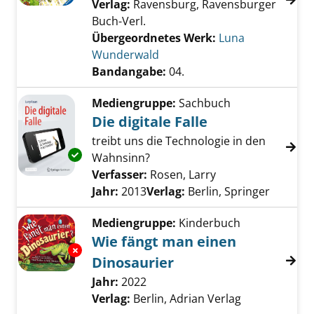
Verlag:
Ravensburg, Ravensburger
Buch-Verl.
Übergeordnetes Werk:
Luna
Wunderwald
Bandangabe:
04.
Mediengruppe:
Sachbuch
Die digitale Falle
treibt uns die Technologie in den
Exemplar-Details von Die digitale Falle anzei
Wahnsinn?
Verfasser:
Rosen, Larry
Suche nach diesem
Jahr:
2013
Verlag:
Berlin, Springer
Mediengruppe:
Kinderbuch
Wie fängt man einen
Exemplar-Details von Wie fängt man einen D
Dinosaurier
Suche nach diesem Verfasser
Jahr:
2022
Verlag:
Berlin, Adrian Verlag