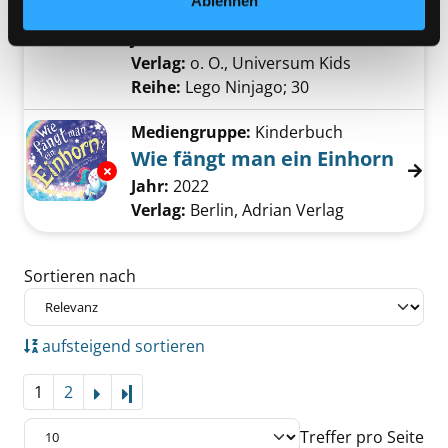
Ablehnen
dem Sturm. [Hörbuch zur TV-Serie]
Suche nach diesem Verfasser
Jahr:
2018
Verlag:
o. O., Universum Kids
Reihe:
Lego Ninjago; 30
Mediengruppe:
Kinderbuch
Wie fängt man ein Einhorn
Exemplar-Details von Wie fängt man ein Einh
Suche nach diesem Verfasser
Jahr:
2022
Verlag:
Berlin, Adrian Verlag
Zu den Suchfiltern springen
Sortieren nach
aufsteigend sortieren
1
2
Letzte Seite
Treffer pro Seite