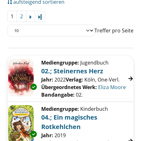
aufsteigend sortieren
1
2
Letzte Seite
Treffer pro Seite
Suchergebnis
Zu den Suchfiltern springen
Mediengruppe:
Jugendbuch
02.; Steinernes Herz
Suche nach diesem Verfasser
Jahr:
2022
Verlag:
Köln, One-Verl.
Exemplar-Details von 02.; Steinernes Herz an
Übergeordnetes Werk:
Eliza Moore
Bandangabe:
02.
Mediengruppe:
Kinderbuch
04.; Ein magisches
Rotkehlchen
Exemplar-Details von 04.; Ein magisches Rot
Suche nach diesem Verfasser
Jahr:
2019