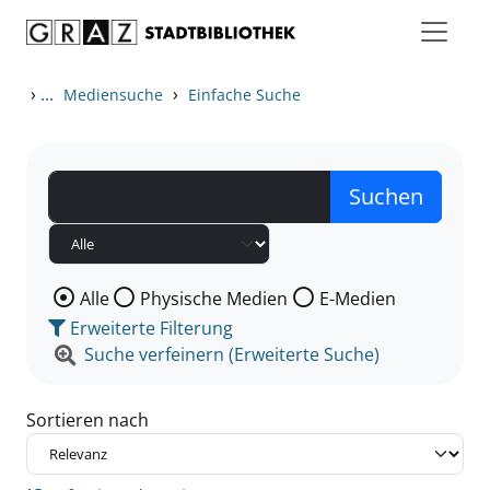
Zum Inhalt springen
Zu den Suchfiltern springen
Zur Trefferliste springen
›
...
›
Mediensuche
Einfache Suche
Wählen Sie die Medienart nach der Sie suchen wollen
Alle
Physische Medien
E-Medien
Erweiterte Filterung
Suche verfeinern (Erweiterte Suche)
Sortieren nach