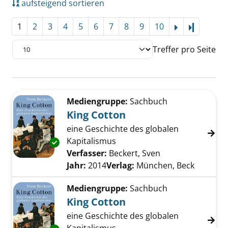
aufsteigend sortieren
1
2
3
4
5
6
7
8
9
10
Letzte Se
Treffer pro Seite
Suchergebnis
Zu den Suchfiltern springen
Mediengruppe:
Sachbuch
King Cotton
eine Geschichte des globalen
Kapitalismus
Exemplar-Details von King Cotton anzeigen
Verfasser:
Beckert, Sven
Suche nach diese
Jahr:
2014
Verlag:
München, Beck
Mediengruppe:
Sachbuch
King Cotton
eine Geschichte des globalen