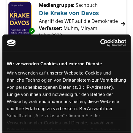
Mediengruppe:
Sachbuch
Die Krake von Davos
Angriff des WEF auf die Demokratie
Verfasser:
Muhm, Miryam
Suche nach die
Exemplar-Details von Die Krake von Davos a
Jahr:
2023
Verlag:
München, Europa Verlag
Mediengruppe:
Sachbuch
Die 10 Irrtümer der
Wir verwenden Cookies und externe Dienste
Antikapitalisten
Wir verwenden auf unserer Webseite Cookies und
Exemplar-Details von Die 10 Irrtümer der Ant
zur Kritik der Kapitalismuskritik
ähnliche Technologien von Drittanbietern zur Verarbeitung
Verfasser:
Zitelmann, Rainer
Suche nach d
von personenbezogenen Daten (z.B.: IP-Adressen).
Jahr:
2022
Einige von ihnen sind notwendig für den Betrieb der
Verlag:
München, FinanzBuch-Verl.
Webseite, während andere uns helfen, diese Webseite
und Ihre Erfahrung zu verbessern. Bei Auswahl der
Mediengruppe:
Sachbuch
Schaltfläche „Alle zulassen“ stimmen Sie der
Kritik des digitalen
Verwendung aller Cookies und Dienste, sowohl von
Drittanbietern als auch den eigenen, zu. Bitte beachten
Kapitalismus