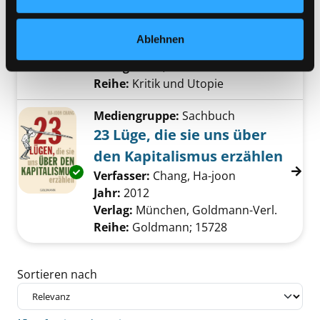
Krise, globaler Bewegung und linker
Geschichte
Ablehnen
Suche nach diesem Verfasser
Jahr:
2016
Verlag:
Wien, Mandelbaum-Verl.
Reihe:
Kritik und Utopie
Mediengruppe:
Sachbuch
23 Lüge, die sie uns über
den Kapitalismus erzählen
Exemplar-Details von 23 Lüge, die sie uns üb
Verfasser:
Chang, Ha-joon
Suche nach die
Jahr:
2012
Verlag:
München, Goldmann-Verl.
Reihe:
Goldmann; 15728
Zu den Suchfiltern springen
Sortieren nach