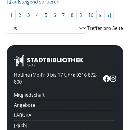
aufsteigend sortieren
1
2
3
4
5
6
7
8
9
10
Letzte Se
Treffer pro Seite
Hotline (Mo-Fr 9 bis 17 Uhr): 0316 872-
800
Mitgliedschaft
Angebote
LABUKA
[kju:b]