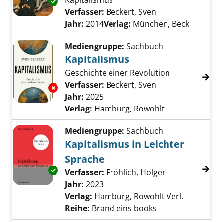
Kapitalismus
Exemplar-Details von King Cotton anzeigen
Verfasser:
Beckert, Sven
Suche nach diese
Jahr:
2014
Verlag:
München, Beck
Mediengruppe:
Sachbuch
Kapitalismus
Geschichte einer Revolution
Verfasser:
Beckert, Sven
Suche nach diese
Exemplar-Details von Kapitalismus anzeigen
Jahr:
2025
Verlag:
Hamburg, Rowohlt
Mediengruppe:
Sachbuch
Kapitalismus in Leichter
Sprache
Exemplar-Details von Kapitalismus in Leicht
Verfasser:
Fröhlich, Holger
Suche nach di
Jahr:
2023
Verlag:
Hamburg, Rowohlt Verl.
Reihe:
Brand eins books