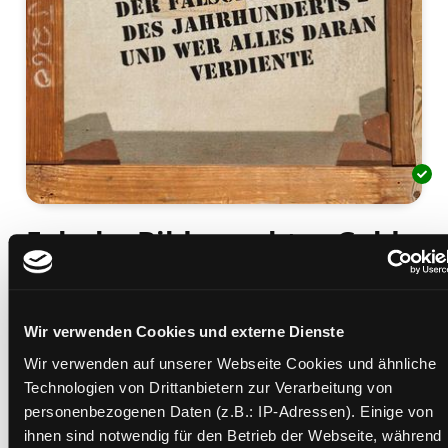
Falsche Bilder, echtes Geld
der Fälschungscoup des Jahrhunderts - und wer
alles daran verdiente
Mediengruppe:
Sachbuch
Wir verwenden Cookies und externe Dienste
Verfasser:
Suche nach diesem Verfasser
Koldehoff, Stefan
;
Timm, Tobias
Wir verwenden auf unserer Webseite Cookies und ähnliche
Beschreibung ein-/ausblenden
Technologien von Drittanbietern zur Verarbeitung von
personenbezogenen Daten (z.B.: IP-Adressen). Einige von
Mehr Informationen ein-/ausblenden
ihnen sind notwendig für den Betrieb der Webseite, während