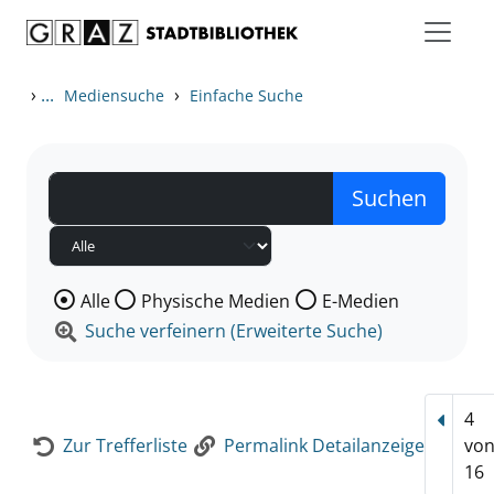
Zum Inhalt springen
Zur Detailanzeige springen
›
...
›
Mediensuche
Einfache Suche
Wählen Sie die Medienart nach der Sie suchen wollen
Alle
Physische Medien
E-Medien
Suche verfeinern (Erweiterte Suche)
4
Vorhe
Zur Trefferliste
Permalink Detailanzeige
vo
16