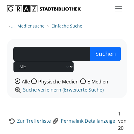
Zum Inhalt springen
Zur Detailanzeige springen
›
...
›
Mediensuche
Einfache Suche
Wählen Sie die Medienart nach der Sie suchen wollen
Alle
Physische Medien
E-Medien
Suche verfeinern (Erweiterte Suche)
1
Zur Trefferliste
Permalink Detailanzeige
von
20