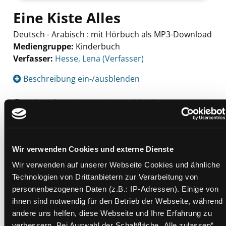
Eine Kiste Alles
Deutsch - Arabisch : mit Hörbuch als MP3-Download
Mediengruppe:
Kinderbuch
Verfasser:
Suche nach diesem Verfasser
Hesse, Lena (Verfasser)
Beschreibung ein-/ausblenden
Mehr Informationen ein-/ausblenden
Exemplare
Wir verwenden Cookies und externe Dienste
Wir verwenden auf unserer Webseite Cookies und ähnliche
Zweigstelle:
Süd - Lauzilgasse
Technologien von Drittanbietern zur Verarbeitung von
Signatur:
JD.FA HES
personenbezogenen Daten (z.B.: IP-Adressen). Einige von
Standort 2:
Ausleihe
ihnen sind notwendig für den Betrieb der Webseite, während
andere uns helfen, diese Webseite und Ihre Erfahrung zu
Status:
Verfügbar
verbessern. Bei Auswahl der Schaltfläche „Alle zulassen“