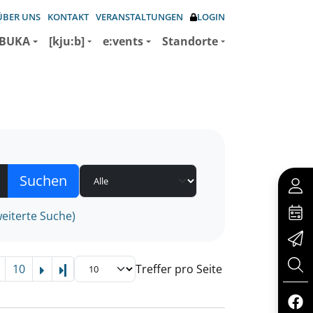
ÜBER UNS
KONTAKT
VERANSTALTUNGEN
LOGIN
BUKA
[kju:b]
e:vents
Standorte
eiterte Suche)
10
Treffer pro Seite
Letzte Seite