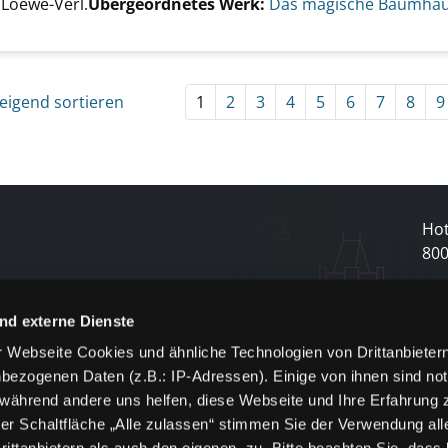
er
 Loewe-Verl.
Übergeordnetes Werk:
Das magische Baumhau
eigend sortieren
1
2
3
4
5
6
7
8
9
Hot
80
N
nd externe Dienste
 Webseite Cookies und ähnliche Technologien von Drittanbieter
und
bezogenen Daten (z.B.: IP-Adressen). Einige von ihnen sind not
j
 während andere uns helfen, diese Webseite und Ihre Erfahrung 
er Schaltfläche „Alle zulassen“ stimmen Sie der Verwendung all