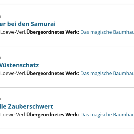
h
er bei den Samurai
chenabenteuer bei den Samurai anzeigen
er
 Loewe-Verl.
Übergeordnetes Werk:
Das magische Baumhau
h
 Wüstenschatz
 verborgene Wüstenschatz anzeigen
er
 Loewe-Verl.
Übergeordnetes Werk:
Das magische Baumhau
h
olle Zauberschwert
 geheimnisvolle Zauberschwert anzeigen
er
 Loewe-Verl.
Übergeordnetes Werk:
Das magische Baumhau