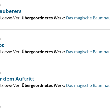
h
zauberers
eich des Eiszauberers anzeigen
er
 Loewe-Verl.
Übergeordnetes Werk:
Das magische Baumhau
h
ot
lla-Baby in Not anzeigen
er
 Loewe-Verl.
Übergeordnetes Werk:
Das magische Baumhau
h
r dem Auftritt
enfieber vor dem Auftritt anzeigen
er
 Loewe-Verl.
Übergeordnetes Werk:
Das magische Baumhau
h