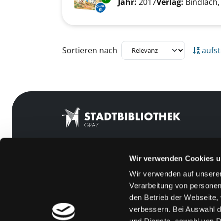
Suche nach diesem Verfass
Jahr:
2017
Verlag:
Bindlach,
Zu den Suchfiltern springen
Sortieren nach
aufst
Wir verwenden Cookies u
Mitgliedschaft
Feedback
Wir verwenden auf unserer
Angebote
Kontakt
Verarbeitung von personen
LABUKA
Über uns
den Betrieb der Webseite,
verbessern. Bei Auswahl d
[kju:b]
Jobs