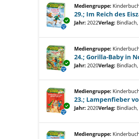
Mediengruppe:
Kinderbuc
29.; Im Reich des Eis
Exemplar-Details von 29.; Im R
Suche nach diesem Verfass
Jahr:
2022
Verlag:
Bindlach,
Mediengruppe:
Kinderbuc
24.; Gorilla-Baby in N
Exemplar-Details von 24.; Gori
Suche nach diesem Verfass
Jahr:
2020
Verlag:
Bindlach,
Mediengruppe:
Kinderbuc
23.; Lampenfieber vo
Exemplar-Details von 23.; Lamp
Suche nach diesem Verfass
Jahr:
2020
Verlag:
Bindlach,
Mediengruppe:
Kinderbuc