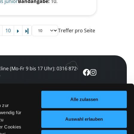
s junior
Bandangabe:
10.
10
Treffer pro Seite
Letzte Seite
line (Mo-Fr 9 bis 17 Uhr): 0316 872-
0
ewsletter abonnieren
Alle zulassen
n zur
 keine Veranstaltung verpassen
wendig für
etzt abonnieren
Auswahl erlauben
zu
er Cookies