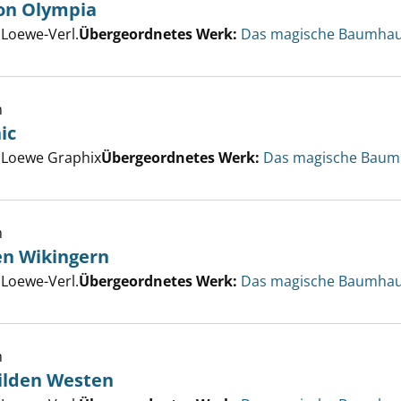
von Olympia
 Geheimnis von Olympia anzeigen
er
 Loewe-Verl.
Übergeordnetes Werk:
Das magische Baumhau
h
ic
auf der Titanic anzeigen
er
, Loewe Graphix
Übergeordnetes Werk:
Das magische Baumh
h
en Wikingern
nteuer bei den Wikingern anzeigen
er
 Loewe-Verl.
Übergeordnetes Werk:
Das magische Baumhau
h
Wilden Westen
t durch den Wilden Westen anzeigen