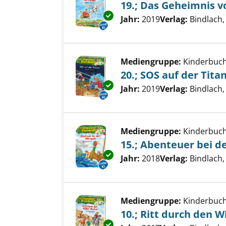
19.; Das Geheimnis 
Exemplar-Details von 19.; Das
Suche nach diesem Verfass
Jahr:
2019
Verlag:
Bindlach,
Mediengruppe:
Kinderbuc
20.; SOS auf der Titan
Exemplar-Details von 20.; SOS 
Suche nach diesem Verfass
Jahr:
2019
Verlag:
Bindlach
Mediengruppe:
Kinderbuc
15.; Abenteuer bei d
Exemplar-Details von 15.; Abe
Suche nach diesem Verfass
Jahr:
2018
Verlag:
Bindlach,
Mediengruppe:
Kinderbuc
10.; Ritt durch den 
Exemplar-Details von 10.; Rit