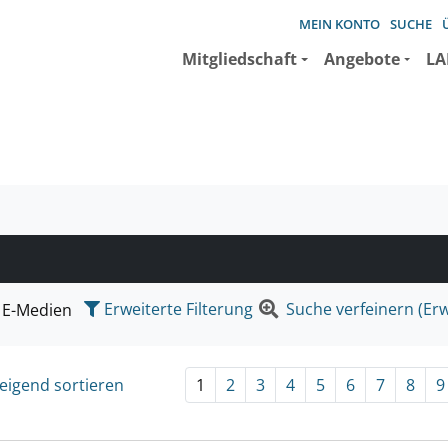
MEIN KONTO
SUCHE
Mitgliedschaft
Angebote
LA
e suchen wollen.
Erweiterte Filterung
Suche verfeinern (Erw
E-Medien
eigend sortieren
1
2
3
4
5
6
7
8
9