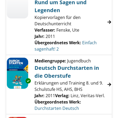
Rund um Sagen und
Legenden
Kopiervorlagen für den
Deutschunterricht
Verfasser:
Fenske, Ute
Jahr:
2011
Übergeordnetes Werk:
Einfach
sagenhaft! 2
Mediengruppe:
Jugendbuch
Deutsch Durchstarten in
die Oberstufe
Exemplar-Details von Deutsch Durchstarten i
Erklärungen und Training 8. und 9.
Schulstufe HS, AHS, BHS
Suche nach diesem Verfasser
Jahr:
2011
Verlag:
Linz, Veritas-Verl.
Übergeordnetes Werk:
Durchstarten Deutsch