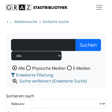
Zum Inhalt springen
Zu den Suchfiltern springen
Zur Trefferliste springen
›
...
›
Mediensuche
Einfache Suche
Wählen Sie die Medienart nach der Sie suchen wollen
Alle
Physische Medien
E-Medien
Erweiterte Filterung
Suche verfeinern (Erweiterte Suche)
Sortieren nach