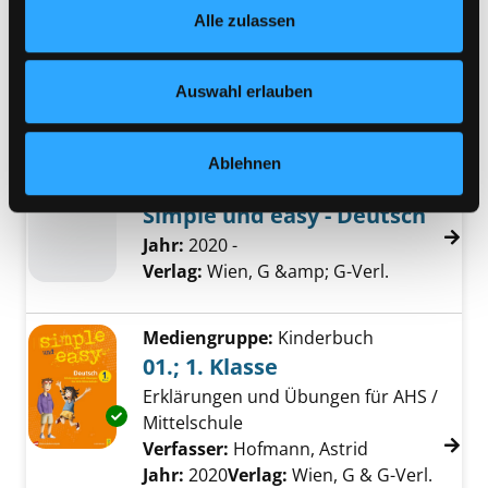
Deutsch als Zweitsprache
Alle zulassen
jederzeit widerrufen und Ihre Einstellungen verändern.
Sprache gezielt fördern - Arbeitsheft
Nähere Informationen finden Sie in unserer
D
Datenschutzerklärung
und in unserem
Impressum
.
Jahr:
2012
Auswahl erlauben
Übergeordnetes Werk:
Deutsch als
Zweitsprache
Ablehnen
Mediengruppe:
Kinderbuch
Simple und easy - Deutsch
Jahr:
2020 -
Verlag:
Wien, G &amp; G-Verl.
Mediengruppe:
Kinderbuch
01.; 1. Klasse
Erklärungen und Übungen für AHS /
Exemplar-Details von 01.; 1. Klasse anzeigen
Mittelschule
Verfasser:
Hofmann, Astrid
Suche nach di
Jahr:
2020
Verlag:
Wien, G & G-Verl.