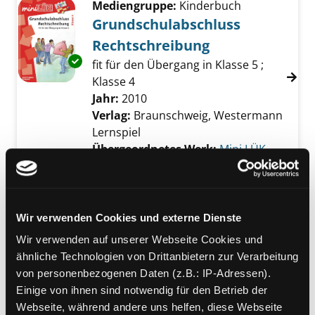
Mediengruppe:
Kinderbuch
Grundschulabschluss
Rechtschreibung
Exemplar-Details von Grundschulabschluss 
fit für den Übergang in Klasse 5 ;
Klasse 4
Suche nach diesem Verfasser
Jahr:
2010
Verlag:
Braunschweig, Westermann
Lernspiel
Übergeordnetes Werk:
Mini LÜK
Mediengruppe:
Kinderbuch
Grundschulabschluss Texte
schreiben
Wir verwenden Cookies und externe Dienste
Exemplar-Details von Grundschulabschluss T
fit für den Übergang in Klasse 5 ;
Wir verwenden auf unserer Webseite Cookies und
Klasse 4
ähnliche Technologien von Drittanbietern zur Verarbeitung
Suche nach diesem Verfasser
Jahr:
2011
von personenbezogenen Daten (z.B.: IP-Adressen).
Verlag:
Braunschweig, Westermann
Einige von ihnen sind notwendig für den Betrieb der
Lernspiel
Webseite, während andere uns helfen, diese Webseite