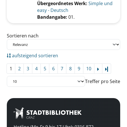
Übergeordnetes Werk:
Simple und
easy - Deutsch
Bandangabe:
01.
Zu den Suchfiltern springen
Sortieren nach
aufsteigend sortieren
1
2
3
4
5
6
7
8
9
10
Letzte Se
Treffer pro Seite