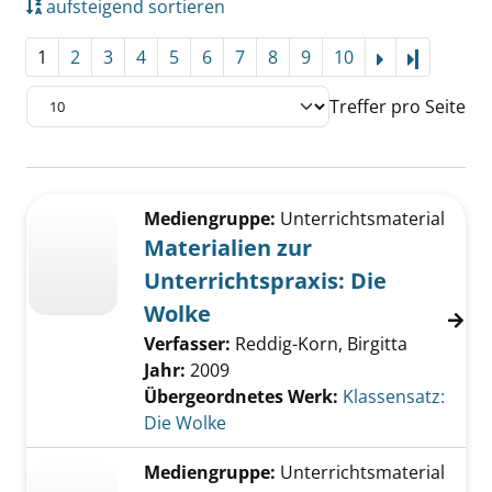
aufsteigend sortieren
1
2
3
4
5
6
7
8
9
10
Letzte Se
Treffer pro Seite
Suchergebnis
Zu den Suchfiltern springen
Mediengruppe:
Unterrichtsmaterial
Materialien zur
Unterrichtspraxis: Die
Wolke
Verfasser:
Reddig-Korn, Birgitta
Jahr:
2009
Übergeordnetes Werk:
Klassensatz:
Die Wolke
Mediengruppe:
Unterrichtsmaterial