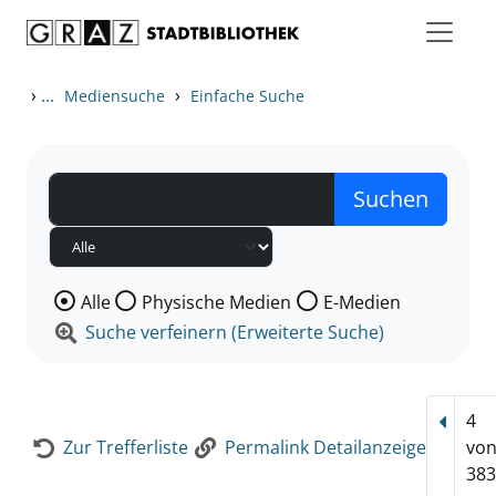
Zum Inhalt springen
Zur Detailanzeige springen
›
...
›
Mediensuche
Einfache Suche
Wählen Sie die Medienart nach der Sie suchen wollen
Alle
Physische Medien
E-Medien
Suche verfeinern (Erweiterte Suche)
4
Vorhe
Zur Trefferliste
Permalink Detailanzeige
vo
383