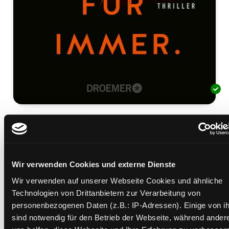
Freunde. Für immer.
Thriller
Mediengruppe:
Belletristik
Verfasser:
Suche nach diesem Verfasser
McCreight, Kimberly (Verfasser)
Wir verwenden Cookies und externe Dienste
Wir verwenden auf unserer Webseite Cookies und ähnliche
Beschreibung ein-/ausblenden
Technologien von Drittanbietern zur Verarbeitung von
personenbezogenen Daten (z.B.: IP-Adressen). Einige von i
Mehr Informationen ein-/ausblenden
sind notwendig für den Betrieb der Webseite, während ander