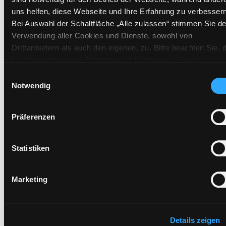
Mehr Informationen ein-/ausblenden
uns helfen, diese Webseite und Ihre Erfahrung zu verbessern
Bei Auswahl der Schaltfläche „Alle zulassen“ stimmen Sie de
Verwendung aller Cookies und Dienste, sowohl von
Exemplare
Drittanbietern als auch den eigenen, zu. Bitte beachten Sie, 
bei Verwendung von Diensten und Setzen von Cookies von
Zweigstelle:
West - Eggenberg
Drittanbietern, eine Verarbeitung in unsicheren Drittländern
Einwilligungsauswahl
Signatur:
DR.D DEE
(Länder außerhalb des EWR ohne adäquates
Notwendig
Datenschutzniveau) stattfinden kann. In diesem Zusammen
Standort 2:
Ausleihe
können aktuell Risiken für Betroffene nicht vollständig
Status:
Verfügbar
Präferenzen
ausgeschlossen werden. Eine Verarbeitung durch solche
Vorbestellungen:
0
Cookies oder Dienste erfolgt nur, wenn Sie die jeweilige
Mediengruppe:
Belletristik
Einwilligung erteilen („Auswahl erlauben“) oder auf die
Statistiken
Frist:
Schaltfläche „Alle zulassen“ klicken. Unter dem Punkt „Detai
zeigen“ finden Sie Erklärungen zu den verschiedenen Katego
Barcode:
2505SB01449
Marketing
von Cookies und ähnlichen Technologien. Selbstverständlich
Standort 3:
können Sie über unsere „Cookie-Einstellungen“ unter dem
Button links unten oder im Footer unter „Cookies“ die gesetz
Zustimmung jederzeit widerrufen und Ihre Einstellungen
Details zeigen
Vorbestellen