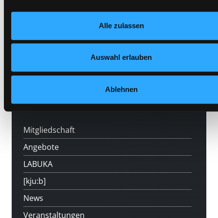
verändern.
Nähere Informationen finden Sie in unserer
Medium auf die Postliste setzen
Alle zulassen
Datenschutzerklärung
und in unserem
Impressum
.
Auswahl erlauben
Ablehnen
Hotline (Mo-Fr 9 bis 17 Uhr): 0316 872-
800
Mitgliedschaft
Angebote
LABUKA
[kju:b]
News
Veranstaltungen