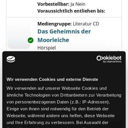
Vorbestellbar:
Ja
Nein
Voraussichtlich entliehen bis:
Mediengruppe:
Literatur CD
Das Geheimnis der
Moorleiche
Exemplar-Details von Das Geheimnis der Moo
Hörspiel
Verfasser:
Wolf, Stefan
Suche nach diesem
Jahr:
2011
Verlag:
Germany, Sony Music
Entertainment
Wir verwenden Cookies und externe Dienste
Reihe:
Ein Fall für TKKG; 172
Wir verwenden auf unserer Webseite Cookies und
Mediengruppe:
Belletristik
ähnliche Technologien von Drittanbietern zur Verarbeitung
Leichenspiele
von personenbezogenen Daten (z.B.: IP-Adressen).
Einige von ihnen sind notwendig für den Betrieb der
ein Max-Broll-Krimi
Webseite, während andere uns helfen, diese Webseite
Verfasser:
Aichner, Bernhard
Suche nach 
Exemplar-Details von Leichenspiele anzeigen
und Ihre Erfahrung zu verbessern. Bei Auswahl der
Jahr:
2012