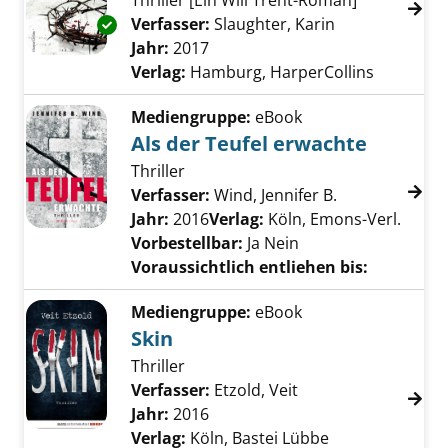
Thriller [Ein Will Trent-Roman]
Verfasser:
Slaughter, Karin
Suche nach di
Exemplar-Details von Blutige Fesseln anzeige
Jahr:
2017
Verlag:
Hamburg, HarperCollins
Mediengruppe:
eBook
Als der Teufel erwachte
Thriller
Verfasser:
Wind, Jennifer B.
Suche nach di
Jahr:
2016
Verlag:
Köln, Emons-Verl.
Vorbestellbar:
Ja
Nein
Voraussichtlich entliehen bis:
Mediengruppe:
eBook
Skin
Thriller
Verfasser:
Etzold, Veit
Suche nach diesem 
Jahr:
2016
Verlag:
Köln, Bastei Lübbe