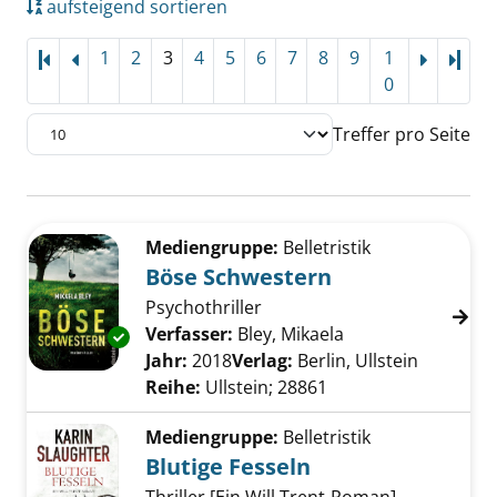
aufsteigend sortieren
1
2
3
4
5
6
7
8
9
1
Letz
0
Treffer pro Seite
Suchergebnis
Zu den Suchfiltern springen
Mediengruppe:
Belletristik
Böse Schwestern
Psychothriller
Verfasser:
Bley, Mikaela
Suche nach diese
Exemplar-Details von Böse Schwestern anzei
Jahr:
2018
Verlag:
Berlin, Ullstein
Reihe:
Ullstein; 28861
Mediengruppe:
Belletristik
Blutige Fesseln