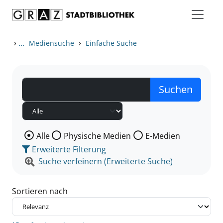
Zum Inhalt springen
Zu den Suchfiltern springen
Zur Trefferliste springen
›
...
›
Mediensuche
Einfache Suche
Wählen Sie die Medienart nach der Sie suchen wollen
Alle
Physische Medien
E-Medien
Erweiterte Filterung
Suche verfeinern (Erweiterte Suche)
Sortieren nach