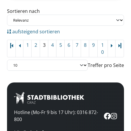
Zu den Suchfiltern springen
Sortieren nach
aufsteigend sortieren
1
2
3
4
5
6
7
8
9
1
Letz
0
Treffer pro Seite
Hotline (Mo-Fr 9 bis 17 Uhr): 0316 872-
800