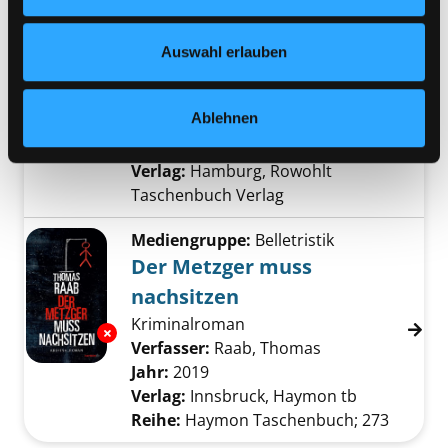
Jahr:
2025
Verlag:
München, Knaur
Nähere Informationen finden Sie in unserer
Datenschutzerklärung
und in unserem
Impressum
.
Mediengruppe:
Belletristik
Auswahl erlauben
Die gute Tat
Thriller
Ablehnen
Verfasser:
Borck, Hubertus
Suche nach di
Exemplar-Details von Die gute Tat anzeigen
Jahr:
2025
Verlag:
Hamburg, Rowohlt
Taschenbuch Verlag
Mediengruppe:
Belletristik
Der Metzger muss
nachsitzen
Kriminalroman
Exemplar-Details von Der Metzger muss nach
Verfasser:
Raab, Thomas
Suche nach dies
Jahr:
2019
Verlag:
Innsbruck, Haymon tb
Reihe:
Haymon Taschenbuch; 273