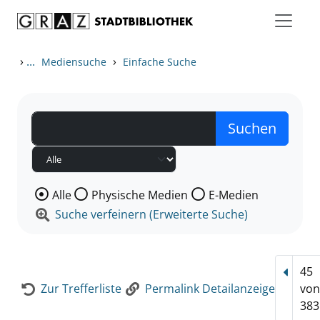
Zum Inhalt springen
Zur Detailanzeige springen
›
...
›
Mediensuche
Einfache Suche
Wählen Sie die Medienart nach der Sie suchen wollen
Alle
Physische Medien
E-Medien
Suche verfeinern (Erweiterte Suche)
45
Vorhe
Zur Trefferliste
Permalink Detailanzeige
vo
383