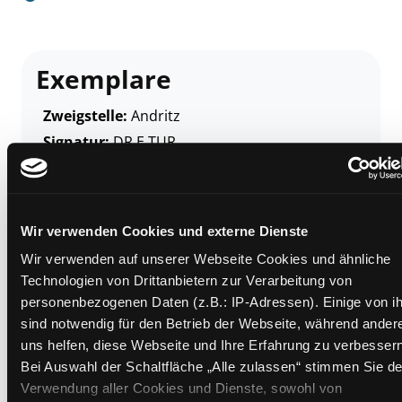
Exemplare
Zweigstelle:
Andritz
Signatur:
DR.E TUR
Standort 2:
Ausleihe
Status:
Verfügbar
Vorbestellungen:
0
Wir verwenden Cookies und externe Dienste
Mediengruppe:
Belletristik
Wir verwenden auf unserer Webseite Cookies und ähnliche
Frist:
Technologien von Drittanbietern zur Verarbeitung von
Barcode:
2109SB02062
personenbezogenen Daten (z.B.: IP-Adressen). Einige von i
Standort 3:
sind notwendig für den Betrieb der Webseite, während ander
uns helfen, diese Webseite und Ihre Erfahrung zu verbessern
Bei Auswahl der Schaltfläche „Alle zulassen“ stimmen Sie de
Verwendung aller Cookies und Dienste, sowohl von