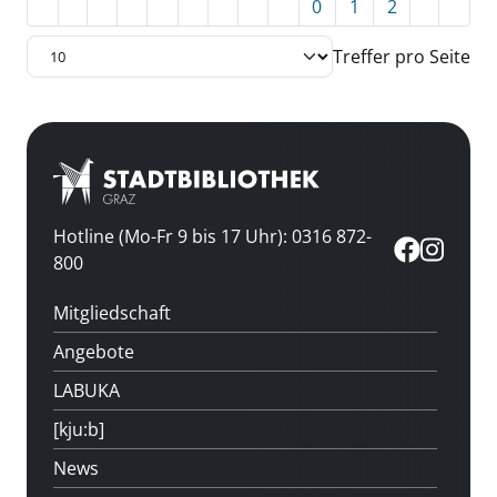
0
1
2
Treffer pro Seite
Hotline (Mo-Fr 9 bis 17 Uhr): 0316 872-
800
Mitgliedschaft
Angebote
LABUKA
[kju:b]
News