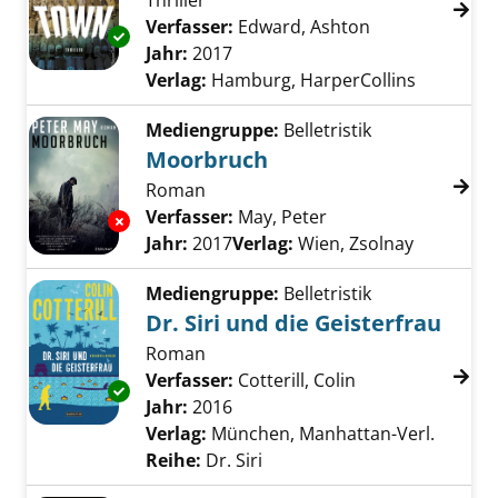
Thriller
Verfasser:
Edward, Ashton
Suche nach di
Exemplar-Details von Hagerstown anzeigen
Jahr:
2017
Verlag:
Hamburg, HarperCollins
Mediengruppe:
Belletristik
Moorbruch
Roman
Verfasser:
May, Peter
Suche nach diesem 
Exemplar-Details von Moorbruch anzeigen
Jahr:
2017
Verlag:
Wien, Zsolnay
Mediengruppe:
Belletristik
Dr. Siri und die Geisterfrau
Roman
Verfasser:
Cotterill, Colin
Suche nach dies
Exemplar-Details von Dr. Siri und die Geister
Jahr:
2016
Verlag:
München, Manhattan-Verl.
Reihe:
Dr. Siri