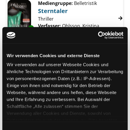
Mediengruppe:
Belletristik
Sterntaler
Thriller
Verfasser:
Ohlsson, Kristina
Suche nach d
Exemplar-Details von Sterntaler anzeigen
Jahr:
2013
Verlag:
München, Limes
Mediengruppe:
Belletristik
The calling of the grave
Wir verwenden Cookies und externe Dienste
Thriller
Exemplar-Details von The calling of the grav
Wir verwenden auf unserer Webseite Cookies und
Verfasser:
Beckett, Simon
Suche nach die
ähnliche Technologien von Drittanbietern zur Verarbeitung
Jahr:
2010
von personenbezogenen Daten (z.B.: IP-Adressen).
Verlag:
New York, Bantam Books
Einige von ihnen sind notwendig für den Betrieb der
Reihe:
David Hunter; 4
Webseite, während andere uns helfen, diese Webseite
und Ihre Erfahrung zu verbessern. Bei Auswahl der
Mediengruppe:
Belletristik
Schaltfläche „Alle zulassen“ stimmen Sie der
Mörderische Aussichten
Verwendung aller Cookies und Dienste, sowohl von
Roman
Drittanbietern als auch den eigenen, zu. Bitte beachten
Verfasser:
George, Anne
Suche nach dies
Sie, dass bei Verwendung von Diensten und Setzen von
Exemplar-Details von Mörderische Aussichte
Einwilligungsauswahl