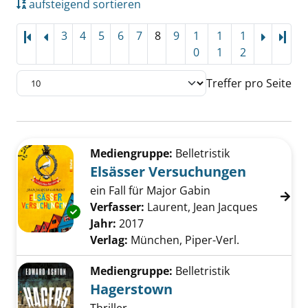
aufsteigend sortieren
3
4
5
6
7
8
9
1
1
1
Letz
0
1
2
Treffer pro Seite
Suchergebnis
Zu den Suchfiltern springen
Mediengruppe:
Belletristik
Elsässer Versuchungen
ein Fall für Major Gabin
Verfasser:
Laurent, Jean Jacques
Suche na
Exemplar-Details von Elsässer Versuchungen
Jahr:
2017
Verlag:
München, Piper-Verl.
Mediengruppe:
Belletristik
Hagerstown