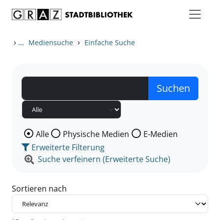
Zum Inhalt springen
Zu den Suchfiltern springen
Zur Trefferliste springen
›
...
›
Mediensuche
Einfache Suche
Wählen Sie die Medienart nach der Sie suchen wollen
Alle
Physische Medien
E-Medien
Erweiterte Filterung
Suche verfeinern (Erweiterte Suche)
Sortieren nach