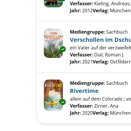
Verfasser:
Kieling, Andreas
Jahr:
2012
Verlag:
München, 
Mediengruppe:
Sachbuch
Verschollen im Dsch
ein Vater auf der verzweif
Exemplar-Details von Verschol
Verfasser:
Dial, Roman J.
Su
Jahr:
2021
Verlag:
Ostfilder
Mediengruppe:
Sachbuch
Rivertime
allein auf dem Colorado ; 
Exemplar-Details von Rivertim
Verfasser:
Zirner, Ana
Suche
Jahr:
2020
Verlag:
München, 