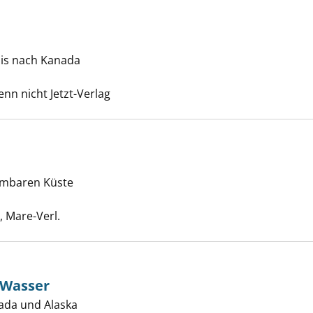
bis nach Kanada
d anzeigen
he nach diesem Verfasser
enn nicht Jetzt-Verlag
hmbaren Küste
anzeigen
he nach diesem Verfasser
 Mare-Verl.
 Wasser
nada und Alaska
achse, wilde Wasser anzeigen