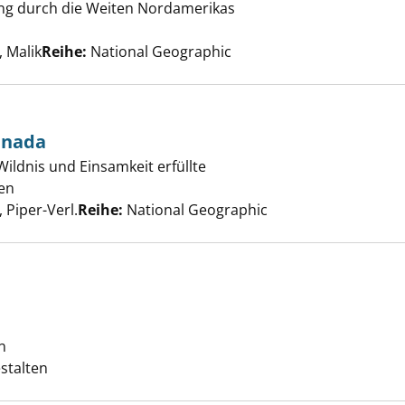
 lang durch die Weiten Nordamerikas
Schulbus in die Wildnis anzeigen
uche nach diesem Verfasser
 Malik
Reihe:
National Geographic
anada
ildnis und Einsamkeit erfüllte
ckhaus in Kanada anzeigen
en
Suche nach diesem Verfasser
Piper-Verl.
Reihe:
National Geographic
s on a bike anzeigen
d
n
Suche nach diesem Verfasser
estalten