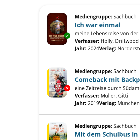
Suchergebnis
Zu den Suchfiltern springen
Mediengruppe:
Sachbuch
Ich war einmal
meine Lebensreise von der 
Exemplar-Details von Ich war 
Verfasser:
Holly, Driftwood
Jahr:
2024
Verlag:
Norderst
Mediengruppe:
Sachbuch
Comeback mit Backp
eine Zeitreise durch Südam
Exemplar-Details von Comebac
Verfasser:
Müller, Gitti
Such
Jahr:
2019
Verlag:
München,
Mediengruppe:
Sachbuch
Mit dem Schulbus in 