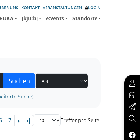
ÜBER UNS
KONTAKT
VERANSTALTUNGEN
LOGIN
BUKA
[kju:b]
e:vents
Standorte
eiterte Suche)
6
7
Treffer pro Seite
Letzte Seite