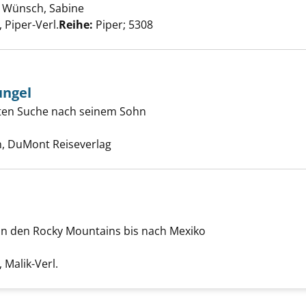
;
Wünsch, Sabine
Suche nach diesem Verfasser
Piper-Verl.
Reihe:
Piper; 5308
ungel
elten Suche nach seinem Sohn
len im Dschungel anzeigen
che nach diesem Verfasser
n, DuMont Reiseverlag
von den Rocky Mountains bis nach Mexiko
e anzeigen
 nach diesem Verfasser
Malik-Verl.