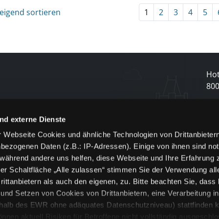
eigend sortieren
1
2
3
4
5
Hot
80
N
nd externe Dienste
 Webseite Cookies und ähnliche Technologien von Drittanbieter
und
bezogenen Daten (z.B.: IP-Adressen). Einige von ihnen sind not
j
 während andere uns helfen, diese Webseite und Ihre Erfahrung 
er Schaltfläche „Alle zulassen“ stimmen Sie der Verwendung all
ittanbietern als auch den eigenen, zu. Bitte beachten Sie, dass 
nd Setzen von Cookies von Drittanbietern, eine Verarbeitung i
rhalb des EWR ohne adäquates Datenschutzniveau) stattfinden k
n aktuell Risiken für Betroffene nicht vollständig ausgeschl