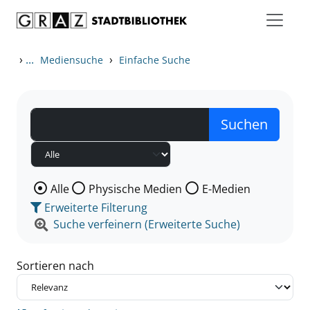
Zum Inhalt springen
Zu den Suchfiltern springen
Zur Trefferliste springen
›
...
›
Mediensuche
Einfache Suche
Wählen Sie die Medienart nach der Sie suchen wollen
Alle
Physische Medien
E-Medien
Erweiterte Filterung
Suche verfeinern (Erweiterte Suche)
Sortieren nach