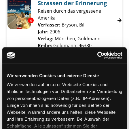
Strassen der Erinnerung
Reisen durch das vergessene
Amerika
Exemplar-Details von Strassen der Erinneru
Verfasser:
Bryson, Bill
Suche nach diesem 
Jahr:
2006
Verlag:
München, Goldmann
Reihe:
Goldmann; 46380
Mediengruppe:
Sachbuch
Ein Zug aus Eis und Feuer
mit Mano Negra durch Kolumbien
Wir verwenden Cookies und externe Dienste
Verfasser:
Chao, Rámon
Suche nach diese
Exemplar-Details von Ein Zug aus Eis und Fe
Wir verwenden auf unserer Webseite Cookies und
Jahr:
2008
ähnliche Technologien von Drittanbietern zur Verarbeitung
Verlag:
Hamburg, Edition Nautilus
von personenbezogenen Daten (z.B.: IP-Adressen).
Exemplar-Details von Unter den Schwingen 
Einige von ihnen sind notwendig für den Betrieb der
Mediengruppe:
Sachbuch
Webseite, während andere uns helfen, diese Webseite
Unter den Schwingen des
und Ihre Erfahrung zu verbessern. Bei Auswahl der
Condor
Schaltfläche „Alle zulassen“ stimmen Sie der