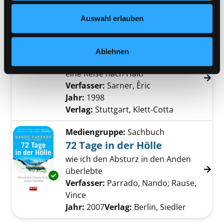
Jahr:
2001
Verlag:
Hamburg, National
Datenschutzerklärung
und in unserem
Impressum
.
Auswahl erlauben
Geographic Society
Exemplar-Details von Windpassage anzeigen
Mediengruppe:
Sachbuch
Ablehnen
Windpassage
eine Reise nach Haiti
Verfasser:
Sarner, Èric
Suche nach diesem
Jahr:
1998
Verlag:
Stuttgart, Klett-Cotta
Mediengruppe:
Sachbuch
72 Tage in der Hölle
wie ich den Absturz in den Anden
überlebte
Exemplar-Details von 72 Tage in der Hölle an
Verfasser:
Parrado, Nando
;
Rause,
Vince
Suche nach diesem Verfasser
Jahr:
2007
Verlag:
Berlin, Siedler