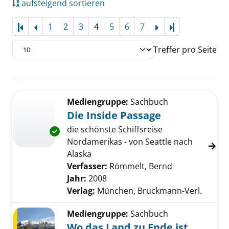
aufsteigend sortieren
1
2
3
4
5
6
7
Letzte Seite
Treffer pro Seite
Suchergebnis
Zu den Suchfiltern springen
Mediengruppe:
Sachbuch
Die Inside Passage
die schönste Schiffsreise
Exemplar-Details von Die Inside Passage anz
Nordamerikas - von Seattle nach
Alaska
Verfasser:
Römmelt, Bernd
Suche nach di
Jahr:
2008
Verlag:
München, Bruckmann-Verl.
Mediengruppe:
Sachbuch
Wo das Land zu Ende ist