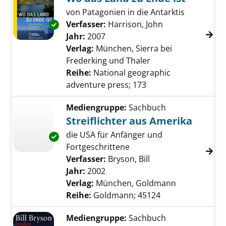
von Patagonien in die Antarktis
Verfasser:
Harrison, John
Suche nach dies
Exemplar-Details von Wo das Land zu Ende is
Jahr:
2007
Verlag:
München, Sierra bei
Frederking und Thaler
Reihe:
National geographic
adventure press; 173
Mediengruppe:
Sachbuch
Streiflichter aus Amerika
die USA für Anfänger und
Exemplar-Details von Streiflichter aus Ameri
Fortgeschrittene
Verfasser:
Bryson, Bill
Suche nach diesem 
Jahr:
2002
Verlag:
München, Goldmann
Reihe:
Goldmann; 45124
Mediengruppe:
Sachbuch