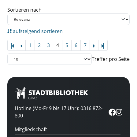
Zu den Suchfiltern springen
Sortieren nach
aufsteigend sortieren
1
2
3
4
5
6
7
Letzte Seite
Treffer pro Seite
Hotline (Mo-Fr 9 bis 17 Uhr): 0316 872-
800
Mitgliedschaft