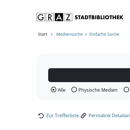
Zum Inhalt springen
Zur Detailanzeige springen
›
›
Start
Mediensuche
Einfache Suche
Wählen Sie die Medienart nach der Si
Alle
Physische Medien
Zur Trefferliste
Permalink Detailan