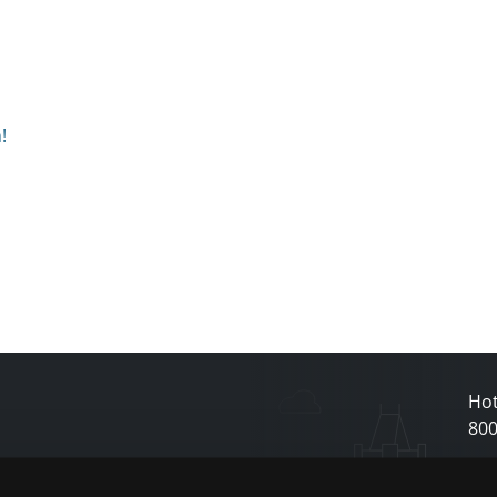
!
Hot
80