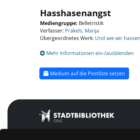
Hasshasenangst
Mediengruppe:
Belletristik
Verfasser:
Präkels, Manja
Übergeordnetes Werk:
Und wie wir hassen
Mehr Informationen ein-/ausblenden
Medium auf die Postliste setzen