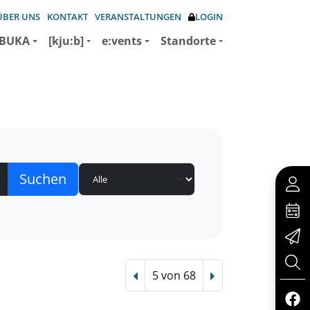
ÜBER UNS
KONTAKT
VERANSTALTUNGEN
LOGIN
BUKA
[kju:b]
e:vents
Standorte
5 von 68
Vorheriger Treffer
Nächster Treffer