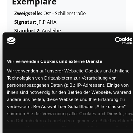
Exemplare
Zweigstelle:
Ost - Schillerstraße
Signatur:
JP.P AHA
Standort 2:
Ausleihe
Status:
Entliehen
Vorbestellungen:
0
Mediengruppe:
Kinderbuch
Wir verwenden Cookies und externe Dienste
Frist:
19.08.2026
Wir verwenden auf unserer Webseite Cookies und ähnliche
Barcode:
2606SB01216
Technologien von Drittanbietern zur Verarbeitung von
Standort 3:
personenbezogenen Daten (z.B.: IP-Adressen). Einige von
ihnen sind notwendig für den Betrieb der Webseite, während
andere uns helfen, diese Webseite und Ihre Erfahrung zu
verbessern. Bei Auswahl der Schaltfläche „Alle zulassen“
Zweigstelle:
West - Eggenberg
stimmen Sie der Verwendung aller Cookies und Dienste, sow
Signatur:
JP.P AHA
von Drittanbietern als auch den eigenen, zu. Bitte beachten S
Standort 2:
Ausleihe
dass bei Verwendung von Diensten und Setzen von Cookies