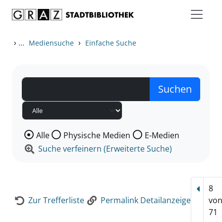
Zum Inhalt springen
Zur Detailanzeige springen
›
...
›
Mediensuche
Einfache Suche
Wählen Sie die Medienart nach der Sie suchen wollen
Alle
Physische Medien
E-Medien
Suche verfeinern (Erweiterte Suche)
8
Vorhe
Zur Trefferliste
Permalink Detailanzeige
vo
71