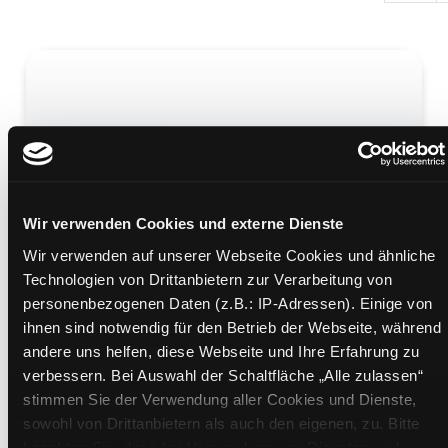
Monster manual
Monsterhandbuch ; [eine Sammlung von tödlichen
Wir verwenden Cookies und externe Dienste
Monstern für das größte Rollenspiel der Welt zu
erschaffen]
Wir verwenden auf unserer Webseite Cookies und ähnliche
Mediengruppe:
Sachbuch
Technologien von Drittanbietern zur Verarbeitung von
Übergeordnetes Werk:
Dungeons and Dragons
personenbezogenen Daten (z.B.: IP-Adressen). Einige von
Grundregelwerk
ihnen sind notwendig für den Betrieb der Webseite, während
andere uns helfen, diese Webseite und Ihre Erfahrung zu
Beschreibung ein-/ausblenden
verbessern. Bei Auswahl der Schaltfläche „Alle zulassen“
stimmen Sie der Verwendung aller Cookies und Dienste,
Mehr Informationen ein-/ausblenden
sowohl von Drittanbietern als auch den eigenen, zu. Bitte
beachten Sie, dass bei Verwendung von Diensten und