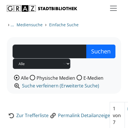
Zum Inhalt springen
Zur Detailanzeige springen
›
...
›
Mediensuche
Einfache Suche
Wählen Sie die Medienart nach der Sie suchen wollen
Alle
Physische Medien
E-Medien
Suche verfeinern (Erweiterte Suche)
1
Zur Trefferliste
Permalink Detailanzeige
von
7