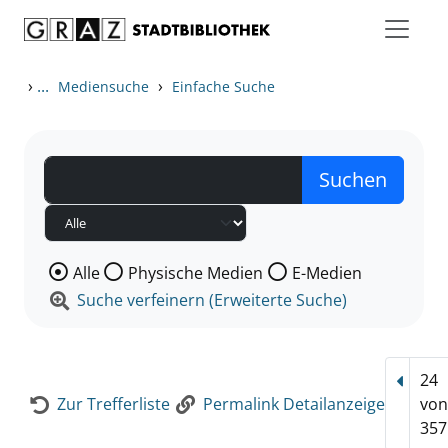
Zum Inhalt springen
Zur Detailanzeige springen
›
...
›
Mediensuche
Einfache Suche
Wählen Sie die Medienart nach der Sie suchen wollen
Alle
Physische Medien
E-Medien
Suche verfeinern (Erweiterte Suche)
24
Vorhe
Zur Trefferliste
Permalink Detailanzeige
vo
357