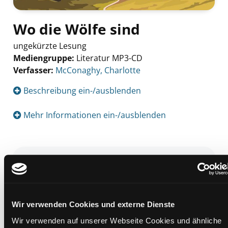
Wo die Wölfe sind
ungekürzte Lesung
Mediengruppe:
Literatur MP3-CD
Verfasser:
Suche nach diesem Verfasser
McConaghy, Charlotte
Beschreibung ein-/ausblenden
Mehr Informationen ein-/ausblenden
Exemplare
Zweigstelle:
Nord - Geidorf
Signatur:
TD.DR MACCO
Wir verwenden Cookies und externe Dienste
Standort 2:
Ausleihe
Wir verwenden auf unserer Webseite Cookies und ähnliche
Status:
Verfügbar