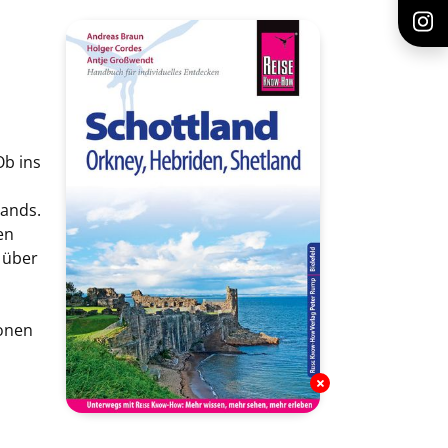
Ob ins
lands.
en
 über
ionen