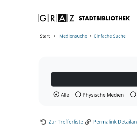
Zum Inhalt springen
Zur Detailanzeige springen
›
›
Start
Mediensuche
Einfache Suche
Wählen Sie die Medienart nach der Si
Alle
Physische Medien
Zur Trefferliste
Permalink Detailan