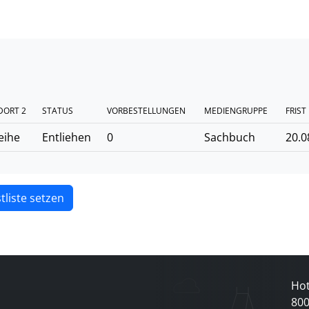
DORT 2
STATUS
VORBESTELLUNGEN
MEDIENGRUPPE
FRIST
eihe
Entliehen
0
Sachbuch
20.0
tliste setzen
Hot
80