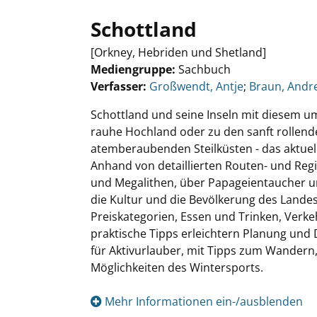
Schottland
[Orkney, Hebriden und Shetland]
Mediengruppe:
Sachbuch
Verfasser:
Suche nach diesem Verfasser
Großwendt, Antje
;
Braun, Andr
Schottland und seine Inseln mit diesem u
rauhe Hochland oder zu den sanft rollen
atemberaubenden Steilküsten - das aktuell
Anhand von detaillierten Routen- und Reg
und Megalithen, über Papageientaucher u
die Kultur und die Bevölkerung des Lande
Preiskategorien, Essen und Trinken, Verke
praktische Tipps erleichtern Planung un
für Aktivurlauber, mit Tipps zum Wandern
Möglichkeiten des Wintersports.
Mehr Informationen ein-/ausblenden