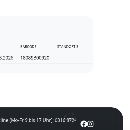
BARCODE
STANDORT 3
8.2026
1808SB00920
line (Mo-Fr 9 bis 17 Uhr): 0316 872-
0