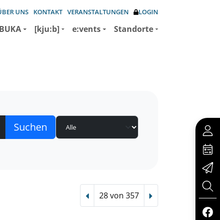
ÜBER UNS
KONTAKT
VERANSTALTUNGEN
LOGIN
BUKA
[kju:b]
e:vents
Standorte
28 von 357
Vorheriger Treffer
Nächster Treffer