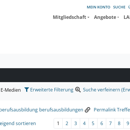
MEIN KONTO
SUCHE
Mitgliedschaft
Angebote
LA
e suchen wollen.
Erweiterte Filterung
Suche verfeinern (Erw
E-Medien
berufsausbildung
berufsausbildungen
Permalink Treffe
eigend sortieren
1
2
3
4
5
6
7
8
9