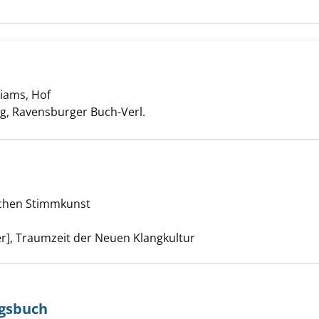
liams, Hof
g, Ravensburger Buch-Verl.
singen anzeigen
schen Stimmkunst
uche nach diesem Verfasser
er], Traumzeit der Neuen Klangkultur
ngsbuch