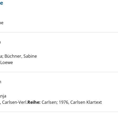
be
est der Liebe anzeigen
he nach diesem Verfasser
be
h
Pechfee anzeigen
la
;
Büchner, Sabine
Suche nach diesem Verfasser
, Loewe
h
nja
Suche nach diesem Verfasser
nd dann? anzeigen
Carlsen-Verl.
Reihe:
Carlsen; 1976, Carlsen Klartext