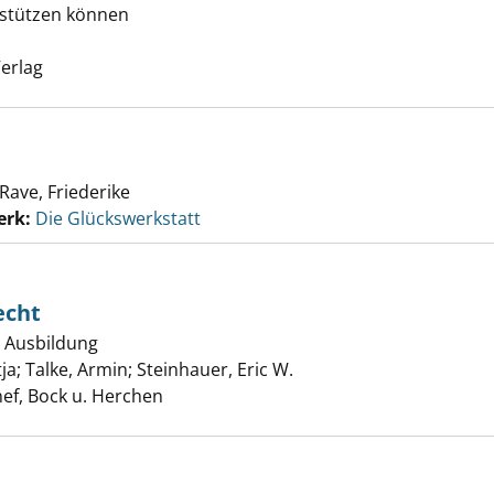
erstützen können
e nach diesem Verfasser
erlag
Rave, Friederike
erk:
Die Glückswerkstatt
echt
d Ausbildung
eksurheberrecht anzeigen
tja
;
Talke, Armin
;
Steinhauer, Eric W.
Suche nach diesem Verf
ef, Bock u. Herchen