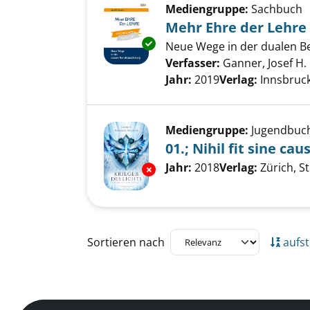
Mediengruppe:
Sachbuch
Mehr Ehre der Lehre
Exemplar-Details von Mehr Ehr
Neue Wege in der dualen Be
Verfasser:
Ganner, Josef H.
Jahr:
2019
Verlag:
Innsbruck
Mediengruppe:
Jugendbuc
01.; Nihil fit sine cau
Suche nach diesem Verfass
Jahr:
2018
Verlag:
Zürich, S
Exemplar-Details von 01.; Nihil
Zu den Suchfiltern springen
Sortieren nach
aufst