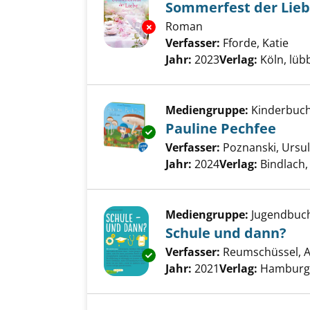
Sommerfest der Lie
Roman
Exemplar-Details von Sommerf
Verfasser:
Fforde, Katie
Suc
Jahr:
2023
Verlag:
Köln, lüb
Mediengruppe:
Kinderbuc
Pauline Pechfee
Exemplar-Details von Pauline 
Verfasser:
Poznanski, Ursu
Jahr:
2024
Verlag:
Bindlach
Mediengruppe:
Jugendbuc
Schule und dann?
Verfasser:
Reumschüssel, A
Exemplar-Details von Schule u
Jahr:
2021
Verlag:
Hamburg, 