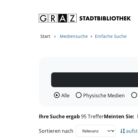
Zum Inhalt springen
Zu den Suchfiltern springen
Zur Trefferliste springen
›
›
Start
Mediensuche
Einfache Suche
Wählen Sie die Medienart nach der Si
Alle
Physische Medien
Ihre Suche ergab
95 Treffer
Meinten Sie:
Sortieren nach
aufst