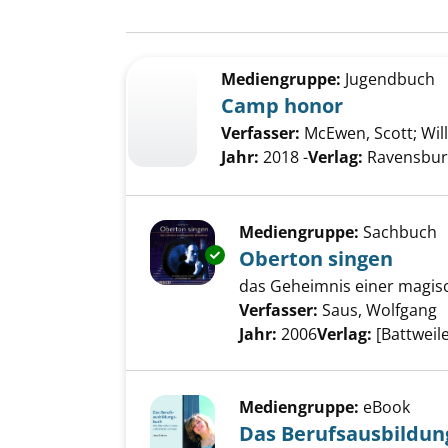
Suchergebnis
Zu den Suchfiltern springen
Mediengruppe:
Jugendbuch
Camp honor
Verfasser:
McEwen, Scott
;
Wil
Jahr:
2018 -
Verlag:
Ravensbur
Mediengruppe:
Sachbuch
Exemplar-Details von Oberton 
Oberton singen
das Geheimnis einer magi
Verfasser:
Saus, Wolfgang
S
Jahr:
2006
Verlag:
[Battweil
Mediengruppe:
eBook
Das Berufsausbildu