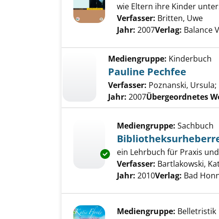
wie Eltern ihre Kinder unt
Verfasser:
Britten, Uwe
Such
Jahr:
2007
Verlag:
Balance V
Mediengruppe:
Kinderbuch
Pauline Pechfee
Verfasser:
Poznanski, Ursula
;
Jahr:
2007
Übergeordnetes W
Mediengruppe:
Sachbuch
Bibliotheksurheberr
ein Lehrbuch für Praxis un
Exemplar-Details von Biblioth
Verfasser:
Bartlakowski, Ka
Jahr:
2010
Verlag:
Bad Honn
Mediengruppe:
Belletristik