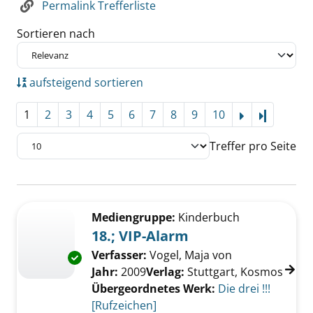
Permalink Trefferliste
Sortieren nach
aufsteigend sortieren
1
2
3
4
5
6
7
8
9
10
Letzte Se
Treffer pro Seite
Suchergebnis
Zu den Suchfiltern springen
Mediengruppe:
Kinderbuch
18.; VIP-Alarm
Verfasser:
Vogel, Maja von
Suche nach die
Exemplar-Details von 18.; VIP-Alarm anzeigen
Jahr:
2009
Verlag:
Stuttgart, Kosmos
Übergeordnetes Werk:
Die drei !!!
[Rufzeichen]