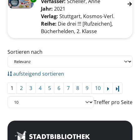
Verfasser:
Scheller, Anne
Suche nach dies
Jahr:
2021
Verlag:
Stuttgart, Kosmos-Verl.
Reihe:
Die drei !!! [Rufzeichen],
Bücherhelden, 2. Klasse
Zu den Suchfiltern springen
Sortieren nach
aufsteigend sortieren
1
2
3
4
5
6
7
8
9
10
Letzte Se
Treffer pro Seite