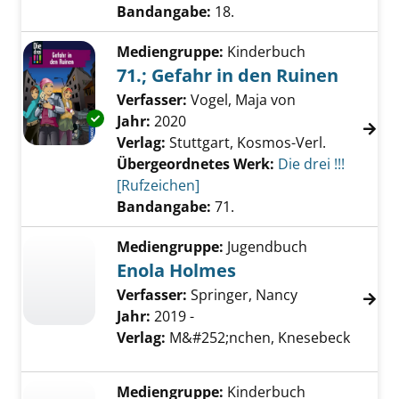
Bandangabe:
18.
Mediengruppe:
Kinderbuch
71.; Gefahr in den Ruinen
Verfasser:
Vogel, Maja von
Suche nach die
Exemplar-Details von 71.; Gefahr in den Ruin
Jahr:
2020
Verlag:
Stuttgart, Kosmos-Verl.
Übergeordnetes Werk:
Die drei !!!
[Rufzeichen]
Bandangabe:
71.
Mediengruppe:
Jugendbuch
Enola Holmes
Verfasser:
Springer, Nancy
Jahr:
2019 -
Verlag:
M&#252;nchen, Knesebeck
Mediengruppe:
Kinderbuch