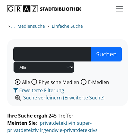
Zum Inhalt springen
Zu den Suchfiltern springen
Zur Trefferliste springen
›
...
›
Mediensuche
Einfache Suche
Wählen Sie die Medienart nach der Sie suchen wollen
Alle
Physische Medien
E-Medien
Erweiterte Filterung
Suche verfeinern (Erweiterte Suche)
Ihre Suche ergab
245 Treffer
Meinten Sie:
privatdetektivin
super-
privatdetektiv
irgendwie-privatdetektivs