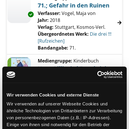
71.; Gefahr in den Ruinen
Verfasser:
Vogel, Maja von
Suche nach die
Exemplar-Details von 71.; Gefahr in den Ruin
Jahr:
2018
Verlag:
Stuttgart, Kosmos-Verl.
Übergeordnetes Werk:
Die drei !!!
[Rufzeichen]
Bandangabe:
71.
Mediengruppe:
Kinderbuch
Hexe Lilli wird Detektivin
Verfasser:
Knister
Suche nach diesem Ver
Exemplar-Details von Hexe Lilli wird Detektiv
Jahr:
2014
Verlag:
Würzburg, Arena-Verl.
Wir verwenden Cookies und externe Dienste
Reihe:
Hexe Lilli; 5
Wir verwenden auf unserer Webseite Cookies und
Mediengruppe:
Belletristik
ähnliche Technologien von Drittanbietern zur Verarbeitung
Der Beste zum Kuss
von personenbezogenen Daten (z.B.: IP-Adressen).
Einige von ihnen sind notwendig für den Betrieb der
ein Stephanie-Plum-Roman