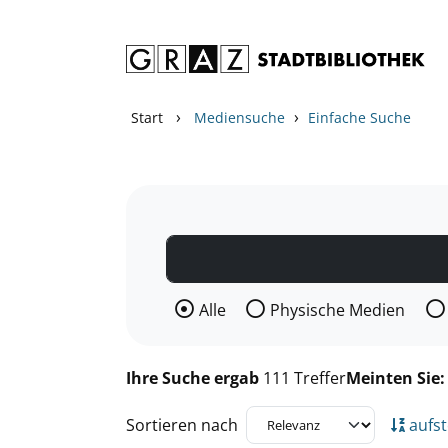
Zum Inhalt springen
Zu den Suchfiltern springen
Zur Trefferliste springen
›
›
Start
Mediensuche
Einfache Suche
Wählen Sie die Medienart nach der Si
Alle
Physische Medien
Ihre Suche ergab
111 Treffer
Meinten Sie
Sortieren nach
aufst