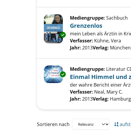
Mediengruppe:
Sachbuch
Grenzenlos
mein Leben als Ärztin in Kr
Exemplar-Details von Grenzen
Verfasser:
Kühne, Vera
Such
Jahr:
2013
Verlag:
München,
Mediengruppe:
Literatur C
Exemplar-Details von Einmal 
Einmal Himmel und 
der wahre Bericht einer Ärz
Verfasser:
Neal, Mary C.
Suc
Jahr:
2013
Verlag:
Hamburg,
Zu den Suchfiltern springen
Sortieren nach
aufst