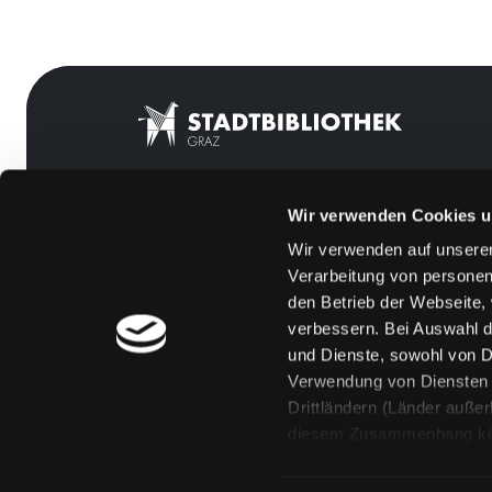
Wir verwenden Cookies u
Mitgliedschaft
Feedback
Wir verwenden auf unserer
Angebote
Kontakt
Verarbeitung von personen
LABUKA
Über uns
den Betrieb der Webseite,
verbessern. Bei Auswahl d
[kju:b]
Jobs
und Dienste, sowohl von Dr
News
Medienwunsch
Verwendung von Diensten u
Drittländern (Länder auße
Veranstaltungen
FAQs
diesem Zusammenhang könne
Standorte
Überweisungsdat
Eine Verarbeitung durch so
erteilen („Auswahl erlaube