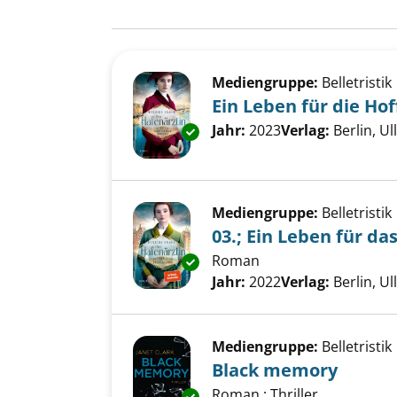
Suchergebnis
Zu den Suchfiltern springen
Mediengruppe:
Belletristik
Ein Leben für die H
Suche nach diesem Verfass
Jahr:
2023
Verlag:
Berlin, Ul
Exemplar-Details von Ein Lebe
Mediengruppe:
Belletristik
03.; Ein Leben für da
Roman
Exemplar-Details von 03.; Ein 
Suche nach diesem Verfass
Jahr:
2022
Verlag:
Berlin, Ul
Mediengruppe:
Belletristik
Black memory
Roman ; Thriller
Exemplar-Details von Black m