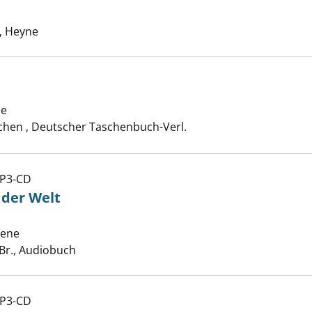
 nach diesem Verfasser
, Heyne
ne
hen , Deutscher Taschenbuch-Verl.
MP3-CD
n - Das Licht der Welt anzeigen
t der Welt
lene
Suche nach diesem Verfasser
Br., Audiobuch
MP3-CD
in - Stürme des Lebens anzeigen