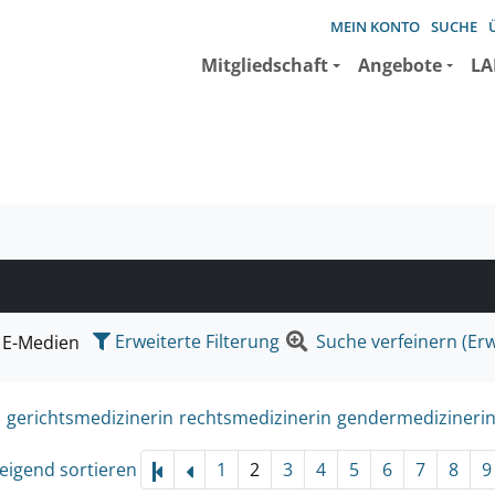
MEIN KONTO
SUCHE
Mitgliedschaft
Angebote
LA
e suchen wollen.
Erweiterte Filterung
Suche verfeinern (Erw
E-Medien
:
gerichtsmedizinerin
rechtsmedizinerin
gendermedizineri
eigend sortieren
1
2
3
4
5
6
7
8
9