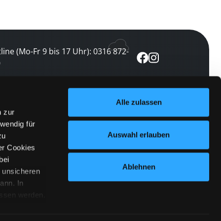
line (Mo-Fr 9 bis 17 Uhr): 0316 872-
0
ewsletter abonnieren
Alle zulassen
n zur
 keine Veranstaltung verpassen
wendig für
etzt abonnieren
Auswahl erlauben
zu
er Cookies
bei
Ablehnen
n unsicheren
ann. In
ossen werden.
Cookies
|
Impressum
|
Datenschutz
willigung
anmelden
 Punkt