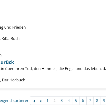
ieg und Frieden
los anzeigen
e nach diesem Verfasser
 KiKa-Buch
D
Himmel und zurück anzeigen
zurück
tin über ihren Tod, den Himmell, die Engel und das leben, da
he nach diesem Verfasser
 Der Hörbuch
eigend sortieren
1
2
3
4
5
6
7
8
9