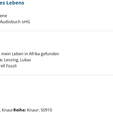
des Lebens
lene
Suche nach diesem Verfasser
, Audiobuch oHG
lama anzeigen
be mein Leben in Afrika gefunden
ne
;
Lessing, Lukas
Suche nach diesem Verfasser
ell Füssli
in von Rügen anzeigen
Suche nach diesem Verfasser
 Knaur
Reihe:
Knaur; 50910