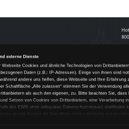
Hot
80
N
nd externe Dienste
 Webseite Cookies und ähnliche Technologien von Drittanbieter
und
bezogenen Daten (z.B.: IP-Adressen). Einige von ihnen sind not
j
 während andere uns helfen, diese Webseite und Ihre Erfahrung 
er Schaltfläche „Alle zulassen“ stimmen Sie der Verwendung all
ittanbietern als auch den eigenen, zu. Bitte beachten Sie, dass 
nd Setzen von Cookies von Drittanbietern, eine Verarbeitung i
rhalb des EWR ohne adäquates Datenschutzniveau) stattfinden k
n aktuell Risiken für Betroffene nicht vollständig ausgeschl
en
lche Cookies oder Dienste erfolgt nur, wenn Sie die jeweilige Ein
n“) oder auf die Schaltfläche „Alle zulassen“ klicken. Unter dem