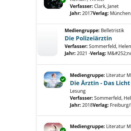
Verfasser:
Clark, Janet
Suche
Jahr:
2017
Verlag:
München
Mediengruppe:
Belletristik
Die Polizeiärztin
Verfasser:
Sommerfeld, Hele
Jahr:
2021 -
Verlag:
M&#252;nc
Mediengruppe:
Literatur 
Exemplar-Details von Die Ärzti
Die Ärztin - Das Lich
Lesung
Verfasser:
Sommerfeld, He
Jahr:
2018
Verlag:
Freiburg/
Mediengruppe:
Literatur 
Exemplar-Details von Die Ärzt