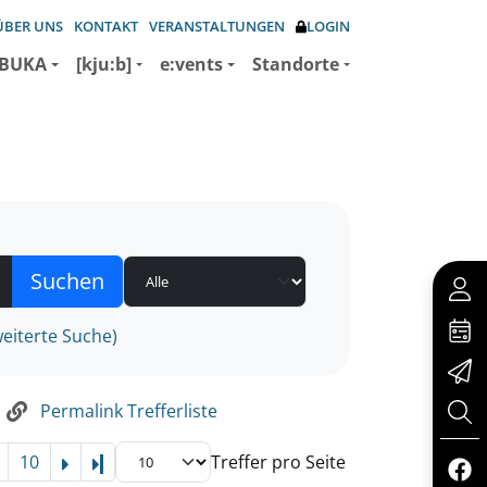
ÜBER UNS
KONTAKT
VERANSTALTUNGEN
LOGIN
BUKA
[kju:b]
e:vents
Standorte
eiterte Suche)
n
Permalink Trefferliste
10
Treffer pro Seite
Letzte Seite