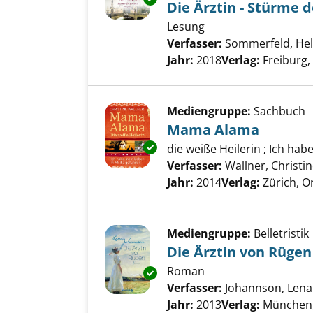
Die Ärztin - Stürme 
Lesung
Verfasser:
Sommerfeld, He
Jahr:
2018
Verlag:
Freiburg
Mediengruppe:
Sachbuch
Mama Alama
Exemplar-Details von Mama A
die weiße Heilerin ; Ich ha
Verfasser:
Wallner, Christi
Jahr:
2014
Verlag:
Zürich, Or
Mediengruppe:
Belletristik
Die Ärztin von Rügen
Roman
Exemplar-Details von Die Ärzt
Verfasser:
Johannson, Lena
Jahr:
2013
Verlag:
München,