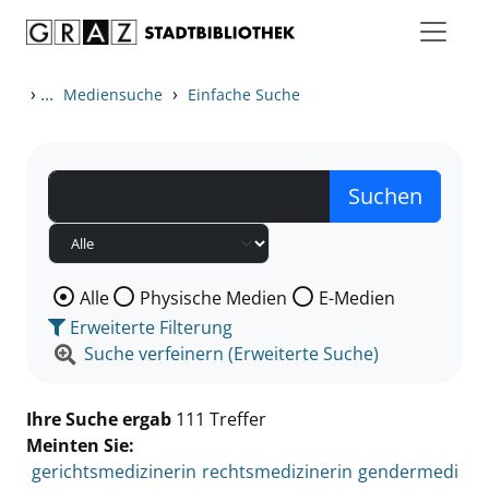
Zum Inhalt springen
Zu den Suchfiltern springen
Zur Trefferliste springen
›
...
›
Mediensuche
Einfache Suche
Wählen Sie die Medienart nach der Sie suchen wollen
Alle
Physische Medien
E-Medien
Erweiterte Filterung
Suche verfeinern (Erweiterte Suche)
Ihre Suche ergab
111 Treffer
Meinten Sie:
gerichtsmedizinerin
rechtsmedizinerin
gendermedi