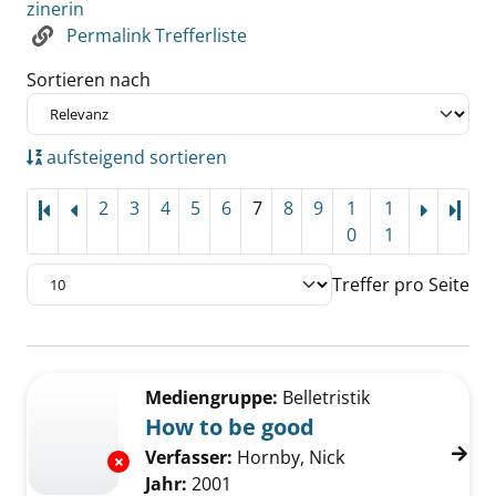
zinerin
Permalink Trefferliste
Sortieren nach
aufsteigend sortieren
2
3
4
5
6
7
8
9
1
1
Letz
0
1
Treffer pro Seite
Suchergebnis
Zu den Suchfiltern springen
Mediengruppe:
Belletristik
How to be good
Verfasser:
Hornby, Nick
Suche nach diese
Exemplar-Details von How to be good anzeig
Jahr:
2001