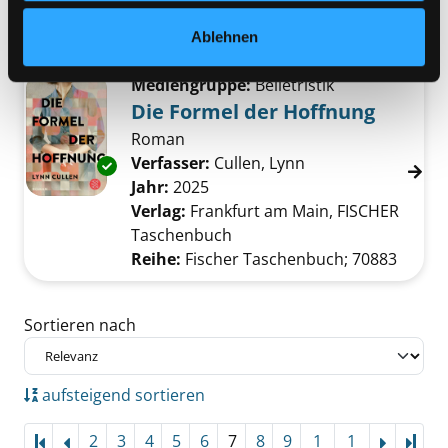
Verfasser:
Ahern, Cecelia
Suche nach dies
Exemplar-Details von Dem Sturm entgegen a
Jahr:
2024
Verlag:
München, Piper
Ablehnen
Mediengruppe:
Belletristik
Die Formel der Hoffnung
Roman
Verfasser:
Cullen, Lynn
Suche nach diesem
Exemplar-Details von Die Formel der Hoffnu
Jahr:
2025
Verlag:
Frankfurt am Main, FISCHER
Taschenbuch
Reihe:
Fischer Taschenbuch; 70883
Zu den Suchfiltern springen
Sortieren nach
aufsteigend sortieren
2
3
4
5
6
7
8
9
1
1
Letz