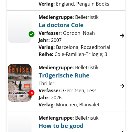
Verlag:
England, Penguin Books
Mediengruppe:
Belletristik
La doctora Cole
Verfasser:
Gordon, Noah
Suche nach dies
Exemplar-Details von La doctora Cole anzeig
Jahr:
2007
Verlag:
Barcelona, Rocaeditorial
Reihe:
Cole-Familien-Trilogie; 3
Mediengruppe:
Belletristik
Trügerische Ruhe
Thriller
Verfasser:
Gerritsen, Tess
Suche nach die
Exemplar-Details von Trügerische Ruhe anze
Jahr:
2026
Verlag:
München, Blanvalet
Mediengruppe:
Belletristik
How to be good