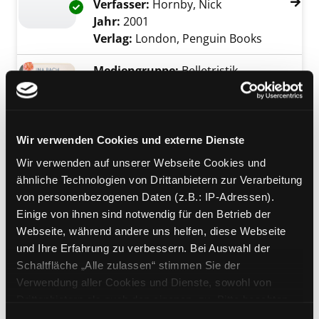
Verfasser:
Hornby, Nick
Suche nach diese
Exemplar-Details von How to be good anzeig
Jahr:
2001
Verlag:
London, Penguin Books
Mediengruppe:
Belletristik
02; Goldene Zeiten
Roman
Suche nach diesem Verfasser
Jahr:
2025
Exemplar-Details von 02; Goldene Zeiten anz
Wir verwenden Cookies und externe Dienste
Verlag:
München, Goldmann
Übergeordnetes Werk:
Die
Wir verwenden auf unserer Webseite Cookies und
Münchner Ärztinnen
ähnliche Technologien von Drittanbietern zur Verarbeitung
Bandangabe:
02
von personenbezogenen Daten (z.B.: IP-Adressen).
Einige von ihnen sind notwendig für den Betrieb der
Mediengruppe:
Belletristik
Webseite, während andere uns helfen, diese Webseite
Yours Truly
und Ihre Erfahrung zu verbessern. Bei Auswahl der
Roman
Schaltfläche „Alle zulassen“ stimmen Sie der
Exemplar-Details von Yours Truly anzeigen
Verfasser:
Jimenez, Abby
Suche nach dies
Verwendung aller Cookies und Dienste, sowohl von
Jahr:
2024
Verlag:
München, dtv
Drittanbietern als auch den eigenen, zu. Bitte beachten
Sie, dass bei Verwendung von Diensten und Setzen von