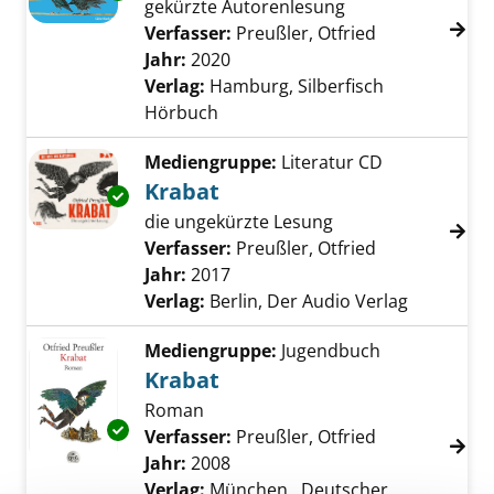
gekürzte Autorenlesung
Verfasser:
Preußler, Otfried
Suche nach di
Jahr:
2020
Verlag:
Hamburg, Silberfisch
Hörbuch
Mediengruppe:
Literatur CD
Krabat
Exemplar-Details von Krabat anzeigen
die ungekürzte Lesung
Verfasser:
Preußler, Otfried
Suche nach di
Jahr:
2017
Verlag:
Berlin, Der Audio Verlag
Mediengruppe:
Jugendbuch
Krabat
Roman
Exemplar-Details von Krabat anzeigen
Verfasser:
Preußler, Otfried
Suche nach di
Jahr:
2008
Verlag:
München , Deutscher