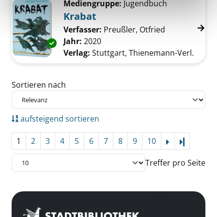
Mediengruppe:
Jugendbuch
Krabat
Verfasser:
Preußler, Otfried
Suche nach di
Jahr:
2020
Exemplar-Details von Krabat anzeigen
Verlag:
Stuttgart, Thienemann-Verl.
Zu den Suchfiltern springen
Sortieren nach
aufsteigend sortieren
1
2
3
4
5
6
7
8
9
10
Letzte Se
Treffer pro Seite