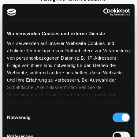
Taschenbuch
Reihe:
Dtv; 25281
Mediengruppe:
Jugendbuch
Wir verwenden Cookies und externe Dienste
Krabat
Verfasser:
Preußler, Otfried
Suche nach di
Wir verwenden auf unserer Webseite Cookies und
Jahr:
2008
ähnliche Technologien von Drittanbietern zur Verarbeitung
Exemplar-Details von Krabat anzeigen
Verlag:
Stuttgart, Thienemann
von personenbezogenen Daten (z.B.: IP-Adressen).
Einige von ihnen sind notwendig für den Betrieb der
Webseite, während andere uns helfen, diese Webseite
Mediengruppe:
eAudio
und Ihre Erfahrung zu verbessern. Bei Auswahl der
Der Greif [Lesung]
Schaltfläche „Alle zulassen“ stimmen Sie der
Verfasser:
Hohlbein, Wolfgang
Suche nach
Verwendung aller Cookies und Dienste, sowohl von
Jahr:
2005
Verlag:
ZYX Music
Drittanbietern als auch den eigenen, zu. Bitte beachten
Sie, dass bei Verwendung von Diensten und Setzen von
Mediengruppe:
eAudio
Einwilligungsauswahl
Cookies von Drittanbietern, eine Verarbeitung in
Notwendig
Magische Pferde [Lesung]
unsicheren Drittländern (Länder außerhalb des EWR
Märchen aus aller Welt
ohne adäquates Datenschutzniveau) stattfinden kann. In
Verfasser:
Sherman, Josepha
Suche nach 
Präferenzen