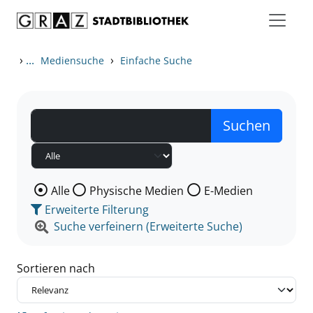
Zum Inhalt springen
Zu den Suchfiltern springen
Zur Trefferliste springen
›
...
›
Mediensuche
Einfache Suche
Wählen Sie die Medienart nach der Sie suchen wollen
Alle
Physische Medien
E-Medien
Erweiterte Filterung
Suche verfeinern (Erweiterte Suche)
Sortieren nach