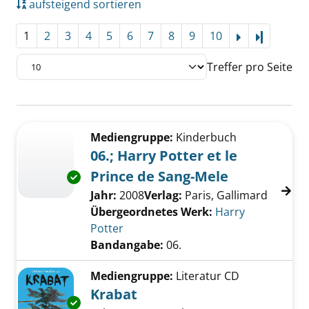
aufsteigend sortieren
1
2
3
4
5
6
7
8
9
10
Letzte Se
Treffer pro Seite
Suchergebnis
Zu den Suchfiltern springen
Mediengruppe:
Kinderbuch
06.; Harry Potter et le
Prince de Sang-Mele
Exemplar-Details von 06.; Harry Potter et le
Suche nach diesem Verfasser
Jahr:
2008
Verlag:
Paris, Gallimard
Übergeordnetes Werk:
Harry
Potter
Bandangabe:
06.
Mediengruppe:
Literatur CD
Krabat
Exemplar-Details von Krabat anzeigen