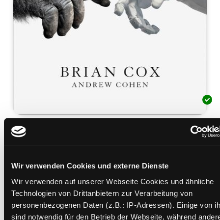
Mensch und Universum
unser Platz in Raum und Zeit
Mediengruppe:
Sachbuch
Wir verwenden Cookies und externe Dienste
Verfasser:
Suche nach diesem Verfasser
Cox, Brian
;
Cohen, Andrew
Wir verwenden auf unserer Webseite Cookies und ähnliche
Beschreibung ein-/ausblenden
Technologien von Drittanbietern zur Verarbeitung von
personenbezogenen Daten (z.B.: IP-Adressen). Einige von i
Mehr Informationen ein-/ausblenden
sind notwendig für den Betrieb der Webseite, während ander