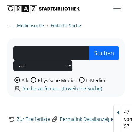
Zum Inhalt springen
Zur Detailanzeige springen
›
...
›
Mediensuche
Einfache Suche
Wählen Sie die Medienart nach der Sie suchen wollen
Alle
Physische Medien
E-Medien
Suche verfeinern (Erweiterte Suche)
47
Vorhe
Zur Trefferliste
Permalink Detailanzeige
vo
57