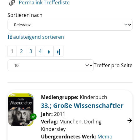
Permalink Trefferliste
Sortieren nach
aufsteigend sortieren
1
2
3
4
Letzte Seite
Treffer pro Seite
Suchergebnis
Zu den Suchfiltern springen
Mediengruppe:
Kinderbuch
33.; Große Wissenschaftler
Suche nach diesem Verfasser
Jahr:
2011
Exemplar-Details von 33.; Große Wissenschaf
Verlag:
München, Dorling
Kindersley
Übergeordnetes Werk:
Memo