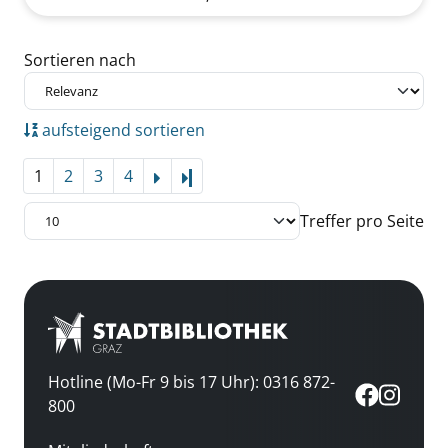
Zu den Suchfiltern springen
Sortieren nach
aufsteigend sortieren
1
2
3
4
Letzte Seite
Treffer pro Seite
Hotline (Mo-Fr 9 bis 17 Uhr): 0316 872-
800