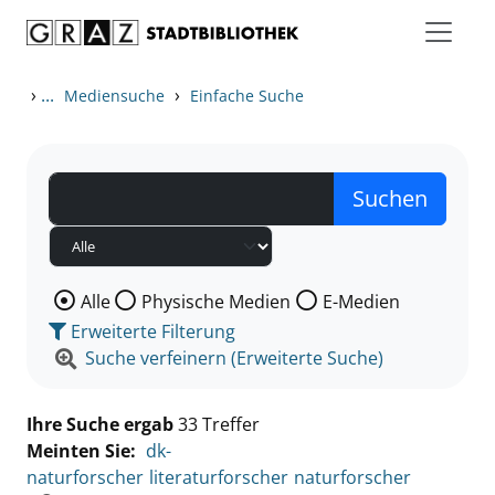
Zum Inhalt springen
Zu den Suchfiltern springen
Zur Trefferliste springen
›
...
›
Mediensuche
Einfache Suche
Wählen Sie die Medienart nach der Sie suchen wollen
Alle
Physische Medien
E-Medien
Erweiterte Filterung
Suche verfeinern (Erweiterte Suche)
Ihre Suche ergab
33 Treffer
Meinten Sie:
dk-
naturforscher
literaturforscher
naturforscher