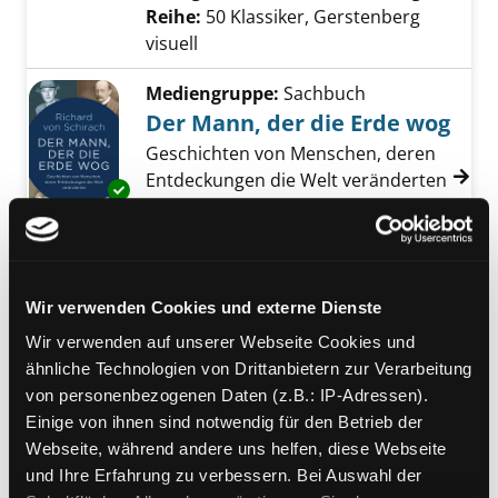
Reihe:
50 Klassiker, Gerstenberg
visuell
Mediengruppe:
Sachbuch
Der Mann, der die Erde wog
Geschichten von Menschen, deren
Entdeckungen die Welt veränderten
Exemplar-Details von Der Mann, der die Erd
Verfasser:
Schirach, Richard von
Suche na
Jahr:
2017
Verlag:
München, Bertelsmann
Wir verwenden Cookies und externe Dienste
Mediengruppe:
Sachbuch
Große Wissenschaftler
Wir verwenden auf unserer Webseite Cookies und
Verfasser:
Fortey, Jacqueline
ähnliche Technologien von Drittanbietern zur Verarbeitung
Jahr:
2011
von personenbezogenen Daten (z.B.: IP-Adressen).
Übergeordnetes Werk:
Einige von ihnen sind notwendig für den Betrieb der
Erfinder:innen - kluge Köpfe &
Webseite, während andere uns helfen, diese Webseite
wichtige Erfindungen
und Ihre Erfahrung zu verbessern. Bei Auswahl der