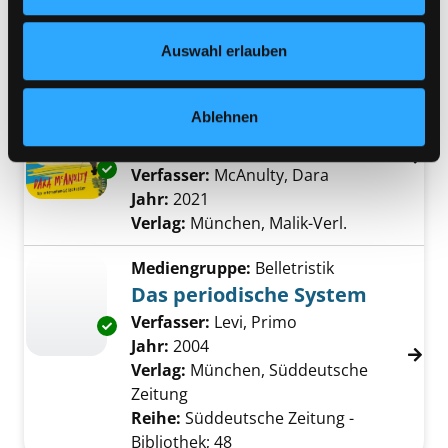
Nähere Informationen finden Sie in unserer
Verlag:
München, Frederking u.
Datenschutzerklärung
und in unserem
Impressum
.
Thaler
Auswahl erlauben
Mediengruppe:
Sachbuch
Tagebuch eines jungen
Ablehnen
Naturforschers
Exemplar-Details von Tagebuch eines jungen
Verfasser:
McAnulty, Dara
Suche nach die
Jahr:
2021
Verlag:
München, Malik-Verl.
Mediengruppe:
Belletristik
Das periodische System
Verfasser:
Levi, Primo
Suche nach diesem 
Exemplar-Details von Das periodische Syste
Jahr:
2004
Verlag:
München, Süddeutsche
Zeitung
Reihe:
Süddeutsche Zeitung -
Bibliothek; 48