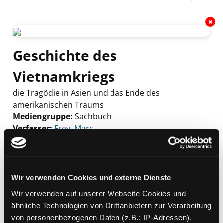
Geschichte des
Vietnamkriegs
die Tragödie in Asien und das Ende des
amerikanischen Traums
Mediengruppe:
Sachbuch
Verfasser:
Suche nach diesem Verfasser
Frey, Marc
Beschreibung ein-/ausblenden
Mehr Informationen ein-/ausblenden
Wir verwenden Cookies und externe Dienste
Wir verwenden auf unserer Webseite Cookies und
ähnliche Technologien von Drittanbietern zur Verarbeitung
Exemplare
von personenbezogenen Daten (z.B.: IP-Adressen).