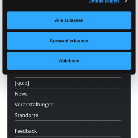
Details zeigen
Einstellungen“ unter dem Button links unten oder im
Footer unter „Cookies“ die gesetzte Zustimmung
Alle zulassen
jederzeit widerrufen und Ihre Einstellungen verändern.
Nähere Informationen finden Sie in unserer
Hotline (Mo-Fr 9 bis 17 Uhr): 0316 872-
Datenschutzerklärung
und in unserem
Impressum
.
800
Auswahl erlauben
Mitgliedschaft
Ablehnen
Angebote
LABUKA
[kju:b]
News
Veranstaltungen
Standorte
Feedback