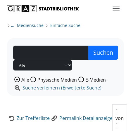
Zum Inhalt springen
Zur Detailanzeige springen
›
...
›
Mediensuche
Einfache Suche
Wählen Sie die Medienart nach der Sie suchen wollen
Alle
Physische Medien
E-Medien
Suche verfeinern (Erweiterte Suche)
1
Zur Trefferliste
Permalink Detailanzeige
von
1