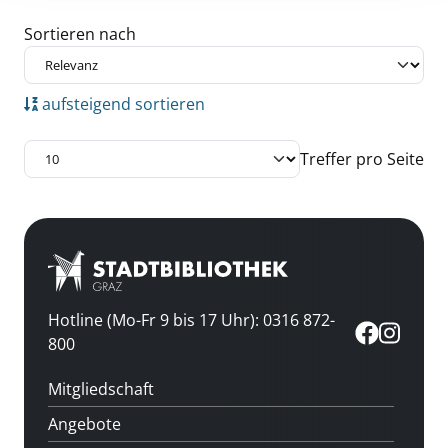
Zu den Suchfiltern springen
Sortieren nach
aufsteigend sortieren
Treffer pro Seite
Hotline (Mo-Fr 9 bis 17 Uhr): 0316 872-
800
Mitgliedschaft
Angebote