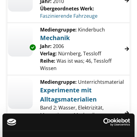
Jahr:
2010
Übergeordnetes Werk:
Faszinierende Fahrzeuge
Mediengruppe:
Kinderbuch
Mechanik
Suche nach diesem Verfasser
Jahr:
2006
Exemplar-Details von Mechanik anzeigen
Verlag:
Nürnberg, Tessloff
Reihe:
Was ist was; 46, Tessloff
Wissen
Mediengruppe:
Unterrichtsmaterial
Experimente mit
Alltagsmaterialien
Band 2: Wasser, Elektrizität,
Magnetismus, Mechanik
Verfasser:
Baumgarten, Andrea
Jahr:
2014