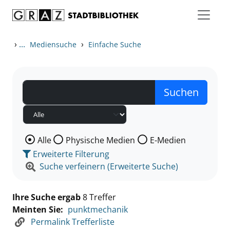
Zum Inhalt springen
Zu den Suchfiltern springen
Zur Trefferliste springen
›
...
›
Mediensuche
Einfache Suche
Wählen Sie die Medienart nach der Sie suchen wollen
Alle
Physische Medien
E-Medien
Erweiterte Filterung
Suche verfeinern (Erweiterte Suche)
Ihre Suche ergab
8 Treffer
Meinten Sie:
punktmechanik
Permalink Trefferliste