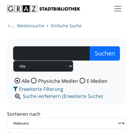
Zum Inhalt springen
Zu den Suchfiltern springen
Zur Trefferliste springen
›
...
›
Mediensuche
Einfache Suche
Wählen Sie die Medienart nach der Sie suchen wollen
Alle
Physische Medien
E-Medien
Erweiterte Filterung
Suche verfeinern (Erweiterte Suche)
Sortieren nach