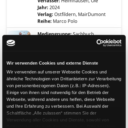
Verfasser:
Helmhausen, Ole
Suche nach d
Jahr:
2024
Verlag:
Ostfildern, MairDumont
Reihe:
Marco Polo
Mediengruppe:
Sachbuch
Die Karte des Piri Re'is
das vergessene Wissen der Araber
und die Entdeckung Amerikas
Exemplar-Details von Die Karte des Piri Re'is
Verfasser:
Billig, Susanne
Suche nach dies
Wir verwenden Cookies und externe Dienste
Jahr:
2017
Wir verwenden auf unserer Webseite Cookies und
Verlag:
München, C.H. Beck
ähnliche Technologien von Drittanbietern zur Verarbeitung
Reihe:
C.H. Beck; 6290
von personenbezogenen Daten (z.B.: IP-Adressen).
Einige von ihnen sind notwendig für den Betrieb der
Mediengruppe:
Sachbuch
Webseite, während andere uns helfen, diese Webseite
Söhne und Weltmacht
und Ihre Erfahrung zu verbessern. Bei Auswahl der
Terror im Aufstieg und Fall der
Schaltfläche „Alle zulassen“ stimmen Sie der
Nationen
Verwendung aller Cookies und Dienste, sowohl von
Exemplar-Details von Söhne und Weltmacht 
Verfasser:
Heinsohn, Gunnar
Suche nach 
Drittanbietern als auch den eigenen, zu. Bitte beachten