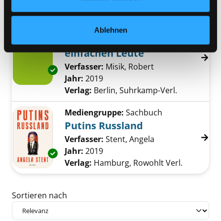
Reihe:
Baedeker
Mediengruppe:
Sachbuch
Ablehnen
Die falschen Freunde der
einfachen Leute
Verfasser:
Misik, Robert
Suche nach diese
Exemplar-Details von Die falschen Freunde d
Jahr:
2019
Verlag:
Berlin, Suhrkamp-Verl.
Mediengruppe:
Sachbuch
Putins Russland
Verfasser:
Stent, Angela
Suche nach diese
Jahr:
2019
Exemplar-Details von Putins Russland anzeig
Verlag:
Hamburg, Rowohlt Verl.
Zu den Suchfiltern springen
Sortieren nach