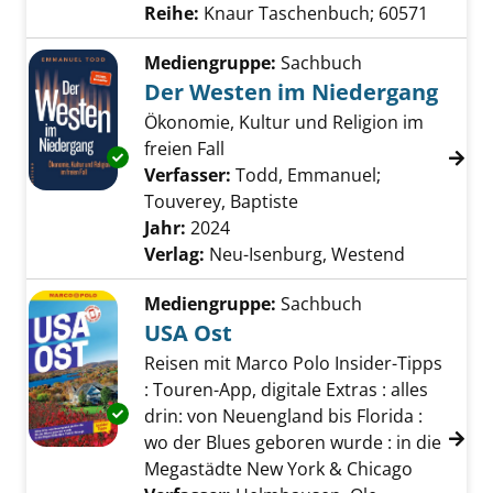
Reihe:
Knaur Taschenbuch; 60571
Mediengruppe:
Sachbuch
Der Westen im Niedergang
Ökonomie, Kultur und Religion im
freien Fall
Exemplar-Details von Der Westen im Nieder
Verfasser:
Todd, Emmanuel
;
Touverey, Baptiste
Suche nach diesem Ver
Jahr:
2024
Verlag:
Neu-Isenburg, Westend
Mediengruppe:
Sachbuch
USA Ost
Reisen mit Marco Polo Insider-Tipps
: Touren-App, digitale Extras : alles
Exemplar-Details von USA Ost anzeigen
drin: von Neuengland bis Florida :
wo der Blues geboren wurde : in die
Megastädte New York & Chicago