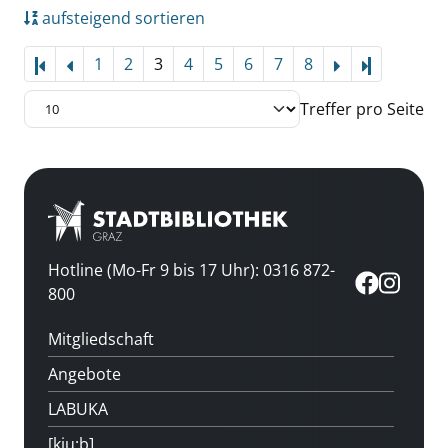
aufsteigend sortieren
1
2
3
4
5
6
7
8
Letzte Sei
Treffer pro Seite
Hotline (Mo-Fr 9 bis 17 Uhr): 0316 872-
800
Mitgliedschaft
Angebote
LABUKA
[kju:b]