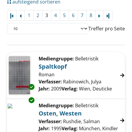
aufsteigend sortieren
1
2
3
4
5
6
7
8
Letzte Sei
Treffer pro Seite
Suchergebnis
Zu den Suchfiltern springen
Mediengruppe:
Belletristik
Spaltkopf
Roman
Verfasser:
Rabinowich, Julya
Suche nach d
Exemplar-Details von Spaltkopf anzeigen
Jahr:
2009
Verlag:
Wien, Deuticke
Exemplar-Details von Osten, Westen anzeige
Mediengruppe:
Belletristik
Osten, Westen
Verfasser:
Rushdie, Salman
Suche nach di
Jahr:
1995
Verlag:
München, Kindler