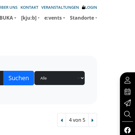
ÜBER UNS
KONTAKT
VERANSTALTUNGEN
LOGIN
BUKA
[kju:b]
e:vents
Standorte
4 von 5
Vorheriger Treffer
Nächster Treffer