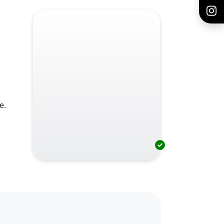
.
s
e.