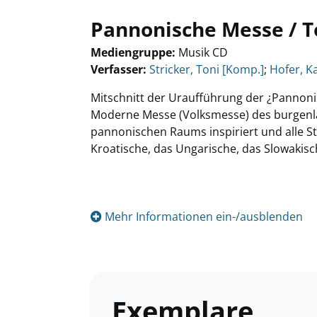
Pannonische Messe / To
Mediengruppe:
Musik CD
Verfasser:
Suche nach diesem Verfasser
Stricker, Toni [Komp.]
;
Hofer, Ka
Mitschnitt der Uraufführung der ¿Pannon
Moderne Messe (Volksmesse) des burgenlä
pannonischen Raums inspiriert und alle 
Kroatische, das Ungarische, das Slowakisc
Mehr Informationen ein-/ausblenden
Exemplare