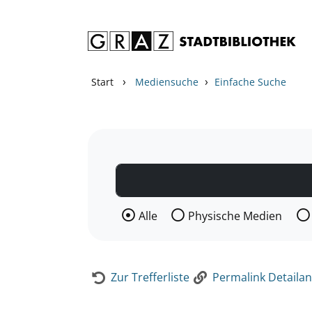
Zum Inhalt springen
Zur Detailanzeige springen
›
›
Start
Mediensuche
Einfache Suche
Wählen Sie die Medienart nach der Si
Alle
Physische Medien
Zur Trefferliste
Permalink Detailan