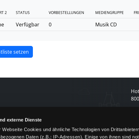
RT 2
STATUS
VORBESTELLUNGEN
MEDIENGRUPPE
FR
he
Verfügbar
0
Musik CD
tliste setzen
Hot
80
N
nd externe Dienste
 Webseite Cookies und ähnliche Technologien von Drittanbieter
und
bezogenen Daten (z.B.: IP-Adressen). Einige von ihnen sind not