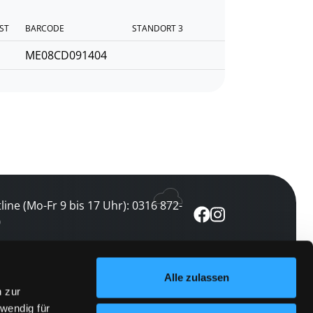
IST
BARCODE
STANDORT 3
ME08CD091404
line (Mo-Fr 9 bis 17 Uhr): 0316 872-
0
ewsletter abonnieren
Alle zulassen
n zur
 keine Veranstaltung verpassen
wendig für