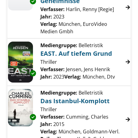
Geheimnisse
Exemplar-Details von The Bricklayer - Tödli
Verfasser:
Harlin, Renny [Regie]
Suche nac
Jahr:
2023
Verlag:
München, EuroVideo
Medien Gmbh
Mediengruppe:
Belletristik
EAST. Auf tiefem Grund
Thriller
Verfasser:
Jensen, Jens Henrik
Suche nach 
Exemplar-Details von EAST. Auf tiefem Grund
Jahr:
2023
Verlag:
München, Dtv
Mediengruppe:
Belletristik
Das Istanbul-Komplott
Thriller
Verfasser:
Cumming, Charles
Suche nach 
Exemplar-Details von Das Istanbul-Komplott
Jahr:
2015
Verlag:
München, Goldmann-Verl.