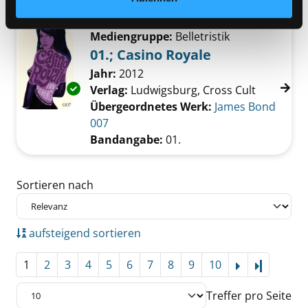
Reihe:
Slow horses; 6
Mediengruppe:
Belletristik
01.; Casino Royale
Suche nach diesem Verfasser
Jahr:
2012
Exemplar-Details von 01.; Casino Royale anze
Verlag:
Ludwigsburg, Cross Cult
Übergeordnetes Werk:
James Bond
007
Bandangabe:
01.
Zu den Suchfiltern springen
Sortieren nach
aufsteigend sortieren
1
2
3
4
5
6
7
8
9
10
Letzte Se
Treffer pro Seite