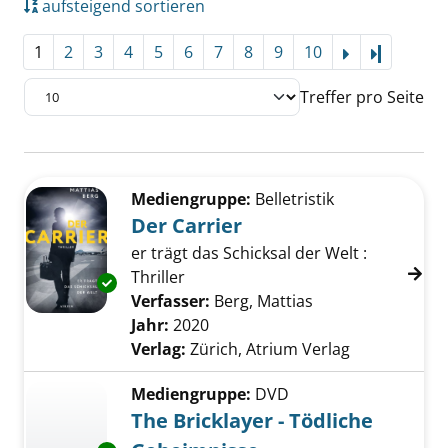
aufsteigend sortieren
1
2
3
4
5
6
7
8
9
10
Letzte Se
Treffer pro Seite
Suchergebnis
Zu den Suchfiltern springen
Mediengruppe:
Belletristik
Der Carrier
er trägt das Schicksal der Welt :
Thriller
Exemplar-Details von Der Carrier anzeigen
Verfasser:
Berg, Mattias
Suche nach diese
Jahr:
2020
Verlag:
Zürich, Atrium Verlag
Mediengruppe:
DVD
The Bricklayer - Tödliche