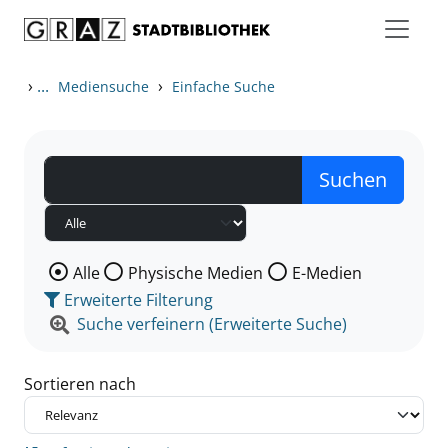
Zum Inhalt springen
Zu den Suchfiltern springen
Zur Trefferliste springen
›
...
›
Mediensuche
Einfache Suche
Wählen Sie die Medienart nach der Sie suchen wollen
Alle
Physische Medien
E-Medien
Erweiterte Filterung
Suche verfeinern (Erweiterte Suche)
Sortieren nach