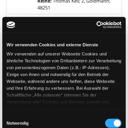
Reihe:
Thomas Kell; 2, Goldmann;
48251
Mediengruppe:
Belletristik
Die Kairo-Affäre
Roman
Verfasser:
Steinhauer, Olen
Suche nach di
Exemplar-Details von Die Kairo-Affäre anzeig
Wir verwenden Cookies und externe Dienste
Jahr:
2014
Wir verwenden auf unserer Webseite Cookies und
Verlag:
München, Blessing
ähnliche Technologien von Drittanbietern zur Verarbeitung
von personenbezogenen Daten (z.B.: IP-Adressen).
Mediengruppe:
DVD
Einige von ihnen sind notwendig für den Betrieb der
Fog of War - Spion im Nebel
Webseite, während andere uns helfen, diese Webseite
Suche nach diesem Verfasser
Jahr:
2025
Verlag:
USA, Tiberius Film
Exemplar-Details von Fog of War - Spion im 
und Ihre Erfahrung zu verbessern. Bei Auswahl der
Schaltfläche „Alle zulassen“ stimmen Sie der
Verwendung aller Cookies und Dienste, sowohl von
Mediengruppe:
Belletristik
Drittanbietern als auch den eigenen, zu. Bitte beachten
06.; Pilgrim
Sie, dass bei Verwendung von Diensten und Setzen von
Einwilligungsauswahl
Thriller
Cookies von Drittanbietern, eine Verarbeitung in
Notwendig
Suche nach diesem Verfasser
Jahr:
2024
Verlag:
München, Dtv
Exemplar-Details von 06.; Pilgrim anzeigen