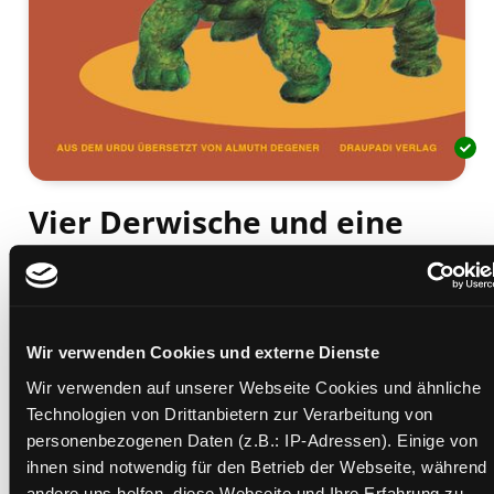
Vier Derwische und eine
Schildkröte
Roman
Mediengruppe:
Belletristik
Wir verwenden Cookies und externe Dienste
Verfasser:
Suche nach diesem Verfasser
Raza, Syed Kashif (Verfasser)
Wir verwenden auf unserer Webseite Cookies und ähnliche
Beschreibung ein-/ausblenden
Technologien von Drittanbietern zur Verarbeitung von
personenbezogenen Daten (z.B.: IP-Adressen). Einige von
Mehr Informationen ein-/ausblenden
ihnen sind notwendig für den Betrieb der Webseite, während
andere uns helfen, diese Webseite und Ihre Erfahrung zu