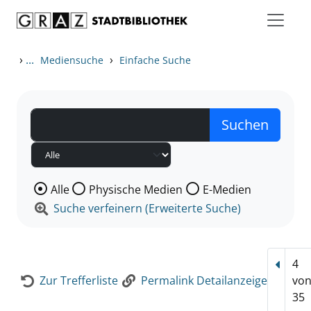
Zum Inhalt springen
Zur Detailanzeige springen
›
...
›
Mediensuche
Einfache Suche
Wählen Sie die Medienart nach der Sie suchen wollen
Alle
Physische Medien
E-Medien
Suche verfeinern (Erweiterte Suche)
4
Vorhe
Zur Trefferliste
Permalink Detailanzeige
vo
35