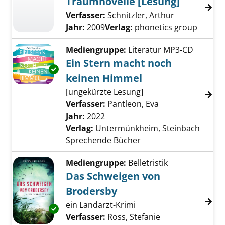
Traumnovelle [Lesung]
Verfasser:
Schnitzler, Arthur
Suche nach d
Jahr:
2009
Verlag:
phonetics group
Mediengruppe:
Literatur MP3-CD
Ein Stern macht noch
Exemplar-Details von Ein Stern macht noch 
keinen Himmel
[ungekürzte Lesung]
Verfasser:
Pantleon, Eva
Suche nach diese
Jahr:
2022
Verlag:
Untermünkheim, Steinbach
Sprechende Bücher
Mediengruppe:
Belletristik
Das Schweigen von
Brodersby
ein Landarzt-Krimi
Exemplar-Details von Das Schweigen von Br
Verfasser:
Ross, Stefanie
Suche nach dies