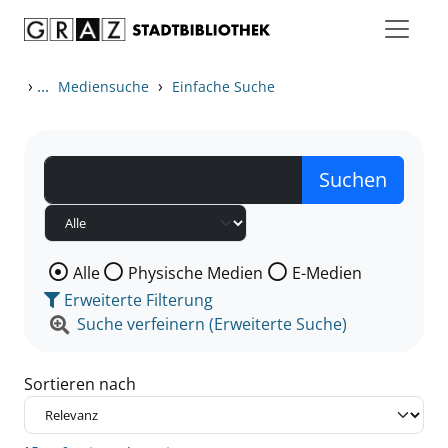
Zum Inhalt springen
Zu den Suchfiltern springen
Zur Trefferliste springen
›
...
›
Mediensuche
Einfache Suche
Wählen Sie die Medienart nach der Sie suchen wollen
Alle
Physische Medien
E-Medien
Erweiterte Filterung
Suche verfeinern (Erweiterte Suche)
Sortieren nach