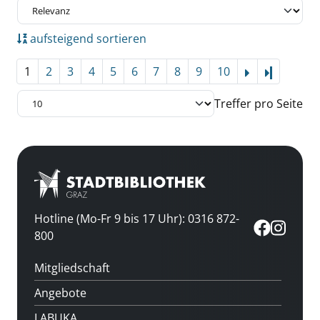
aufsteigend sortieren
1
2
3
4
5
6
7
8
9
10
Letzte Se
Treffer pro Seite
Hotline (Mo-Fr 9 bis 17 Uhr): 0316 872-
800
Mitgliedschaft
Angebote
LABUKA