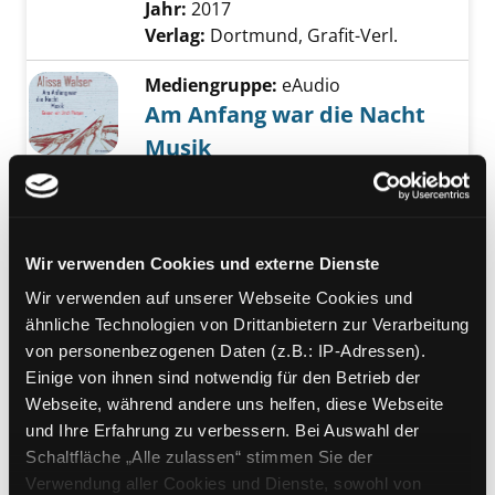
Jahr:
2017
Verlag:
Dortmund, Grafit-Verl.
Mediengruppe:
eAudio
Am Anfang war die Nacht
Musik
Roman
Verfasser:
Walser, Alissa
Suche nach dies
Jahr:
2010
Verlag:
Hörbuch Hamburg
Wir verwenden Cookies und externe Dienste
Vorbestellbar:
Ja
Nein
Wir verwenden auf unserer Webseite Cookies und
Voraussichtlich entliehen bis:
ähnliche Technologien von Drittanbietern zur Verarbeitung
von personenbezogenen Daten (z.B.: IP-Adressen).
Mediengruppe:
Literatur CD
Einige von ihnen sind notwendig für den Betrieb der
Zu Besuch beim Kinderarzt
Exemplar-Details von Zu Besuch beim Kinder
Webseite, während andere uns helfen, diese Webseite
Lesung
und Ihre Erfahrung zu verbessern. Bei Auswahl der
Verfasser:
Rübel, Doris
Suche nach diesem
Schaltfläche „Alle zulassen“ stimmen Sie der
Jahr:
2009
Verwendung aller Cookies und Dienste, sowohl von