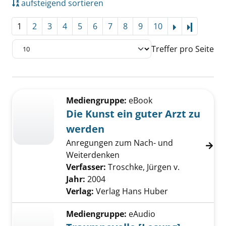
aufsteigend sortieren
1
2
3
4
5
6
7
8
9
10
Letzte Se
Treffer pro Seite
Suchergebnis
Zu den Suchfiltern springen
Mediengruppe:
eBook
Die Kunst ein guter Arzt zu
werden
Anregungen zum Nach- und
Weiterdenken
Verfasser:
Troschke, Jürgen v.
Suche nach 
Jahr:
2004
Verlag:
Verlag Hans Huber
Mediengruppe:
eAudio