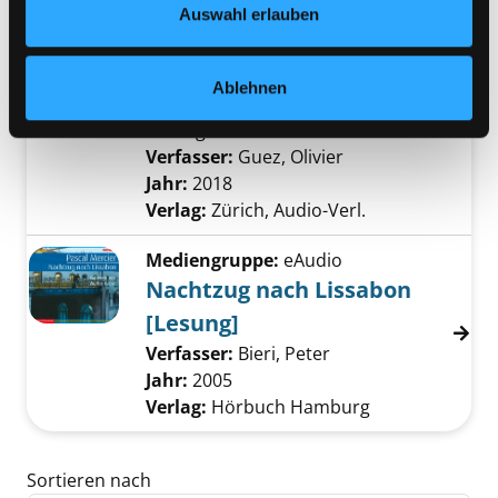
Auswahl erlauben
Mediengruppe:
Literatur CD
Das Verschwinden des
Exemplar-Details von Das Verschwinden des 
Ablehnen
Josef Mengele
Lesung
Verfasser:
Guez, Olivier
Suche nach diese
Jahr:
2018
Verlag:
Zürich, Audio-Verl.
Mediengruppe:
eAudio
Nachtzug nach Lissabon
[Lesung]
Verfasser:
Bieri, Peter
Suche nach diesem 
Jahr:
2005
Verlag:
Hörbuch Hamburg
Zu den Suchfiltern springen
Sortieren nach