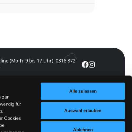
line (Mo-Fr 9 bis 17 Uhr): 0316 872-
0
ewsletter abonnieren
Alle zulassen
n zur
 keine Veranstaltung verpassen
wendig für
etzt abonnieren
Auswahl erlauben
zu
er Cookies
bei
Ablehnen