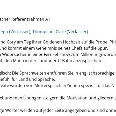
ischer Referenzrahmen A1
seph (Verfasser)
;
Thompson, Clare (Verfasser)
e und Cory am Tag ihrer Goldenen Hochzeit auf die Probe. Phi
 und kommt einem Geheimnis seines Chefs auf die Spur.
ein Widersacher in einer Fernsehshow zum Millionär geworden
pät, den Mann in der Londoner U-Bahn anzusprechen ...
lisch: Die Sprachwelten entführen Sie in englischsprachige
Gefühl für Land und Sprache.
Texte wurden von Muttersprachler*innen speziell für das N
ebundenen Übungen steigern die Motivation und gliedern s
rige Wörter werden auf jeder Seite angegeben und sind ohne