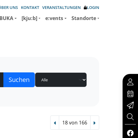
ÜBER UNS
KONTAKT
VERANSTALTUNGEN
LOGIN
BUKA
[kju:b]
e:vents
Standorte
18 von 166
Vorheriger Treffer
Nächster Treffer