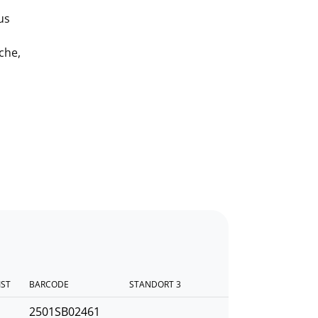
us
che,
IST
BARCODE
STANDORT 3
2501SB02461