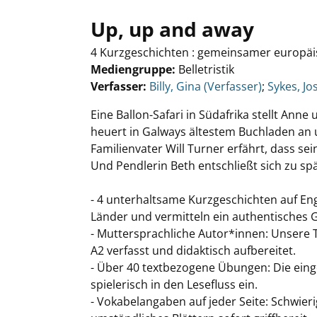
Up, up and away
4 Kurzgeschichten : gemeinsamer europä
Mediengruppe:
Belletristik
Verfasser:
Suche nach diesem Verfasser
Billy, Gina (Verfasser)
;
Sykes, Jo
Eine Ballon-Safari in Südafrika stellt Ann
heuert in Galways ältestem Buchladen an
Familienvater Will Turner erfährt, dass s
Und Pendlerin Beth entschließt sich zu s
- 4 unterhaltsame Kurzgeschichten auf Eng
Länder und vermitteln ein authentisches 
- Muttersprachliche Autor*innen: Unsere 
A2 verfasst und didaktisch aufbereitet.
- Über 40 textbezogene Übungen: Die eing
spielerisch in den Lesefluss ein.
- Vokabelangaben auf jeder Seite: Schwie