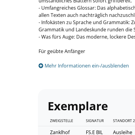
umständliches Blättern sofort griffbereit.
- Umfangreiches Glossar: Das alphabetisc
allen Texten auch nachträglich nachzusch
- Infokästen zu Sprache und Grammatik: Z
Grammatik und Landeskunde runden die S
- Was fürs Auge: Das moderne, lockere Des
Für geübte Anfänger
Mehr Informationen ein-/ausblenden
Exemplare
ZWEIGSTELLE
SIGNATUR
STANDORT 2
Zanklhof
FS.E BIL
Ausleihe