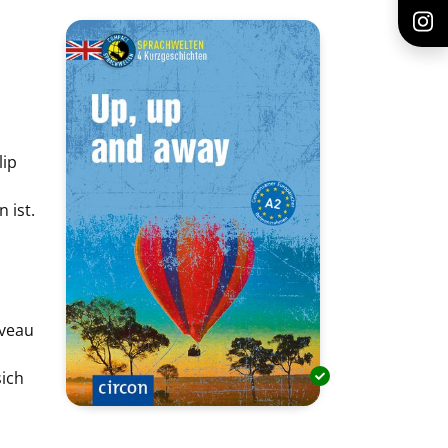
lip
 ist.
iveau
ich