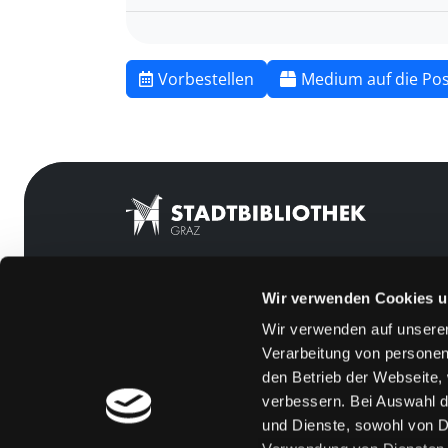
Vorbestellen
Medium auf die Pos
Wir verwenden Cookies u
Mitgliedschaft
Feedback
Wir verwenden auf unserer
Angebote
Kontakt
Verarbeitung von personen
LABUKA
Über uns
den Betrieb der Webseite,
verbessern. Bei Auswahl d
[kju:b]
Jobs
und Dienste, sowohl von Dr
News
Medienwunsch