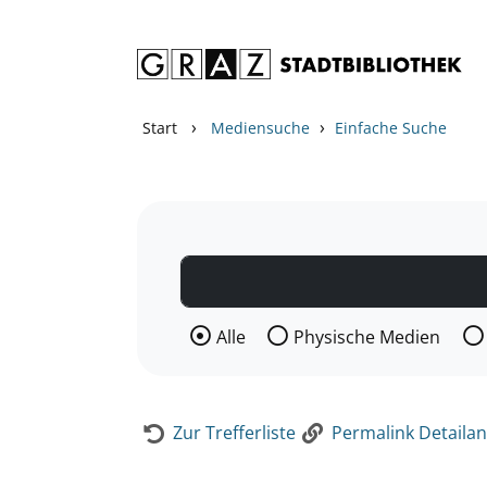
Zum Inhalt springen
Zur Detailanzeige springen
›
›
Start
Mediensuche
Einfache Suche
Wählen Sie die Medienart nach der Si
Alle
Physische Medien
Zur Trefferliste
Permalink Detailan