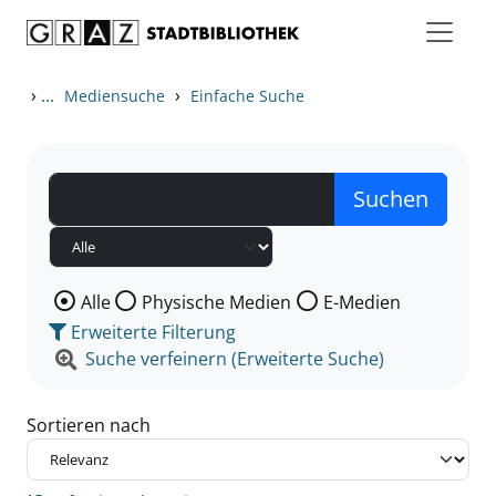
Zum Inhalt springen
Zu den Suchfiltern springen
Zur Trefferliste springen
›
...
›
Mediensuche
Einfache Suche
Wählen Sie die Medienart nach der Sie suchen wollen
Alle
Physische Medien
E-Medien
Erweiterte Filterung
Suche verfeinern (Erweiterte Suche)
Sortieren nach