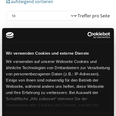
aufsteigend sortieren
Treffer pro Seite
Suchergebnis
Zu den Suchfiltern springen
Mediengruppe:
Sachbuch
Der Lehrer-Coach
Wir verwenden Cookies und externe Dienste
Klasse 1-13. Praxiserprobte Tipps
Exemplar-Details von Der Lehrer-Coach anze
Wir verwenden auf unserer Webseite Cookies und
für den Lehreralltag
ähnliche Technologien von Drittanbietern zur Verarbeitung
Verfasser:
Unruh, Thomas
Suche nach die
von personenbezogenen Daten (z.B.: IP-Adressen).
Jahr:
2013
Einige von ihnen sind notwendig für den Betrieb der
Verlag:
Horneburg, Persen
Webseite, während andere uns helfen, diese Webseite
Reihe:
Guter
Unterricht
und Ihre Erfahrung zu verbessern. Bei Auswahl der
Schaltfläche „Alle zulassen“ stimmen Sie der
Zu den Suchfiltern springen
Sortieren nach
Verwendung aller Cookies und Dienste, sowohl von
Drittanbietern als auch den eigenen, zu. Bitte beachten