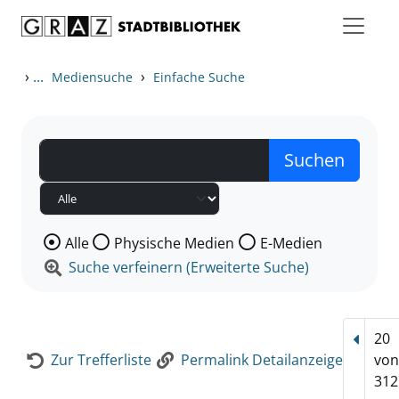
Zum Inhalt springen
Zur Detailanzeige springen
›
...
›
Mediensuche
Einfache Suche
Wählen Sie die Medienart nach der Sie suchen wollen
Alle
Physische Medien
E-Medien
Suche verfeinern (Erweiterte Suche)
20
Vorhe
Zur Trefferliste
Permalink Detailanzeige
vo
312