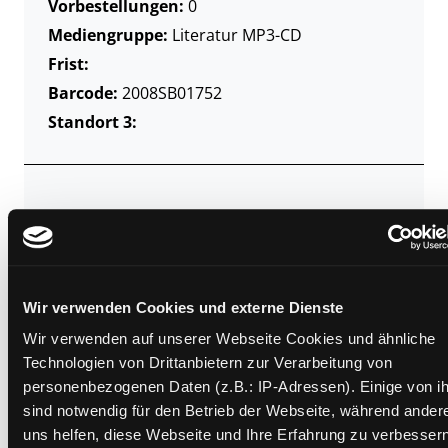
Vorbestellungen:
0
Mediengruppe:
Literatur MP3-CD
Frist:
Barcode:
2008SB01752
Standort 3:
Zweigstelle:
Ost - Schillerstraße
Signatur:
TD.DR.G BEN
Standort 2:
Ausleihe
Status:
Entliehen
Wir verwenden Cookies und externe Dienste
Vorbestellungen:
0
Wir verwenden auf unserer Webseite Cookies und ähnliche
Mediengruppe:
Literatur MP3-CD
Technologien von Drittanbietern zur Verarbeitung von
personenbezogenen Daten (z.B.: IP-Adressen). Einige von i
Frist:
12.08.2026
sind notwendig für den Betrieb der Webseite, während ander
Barcode:
2206SB02902
uns helfen, diese Webseite und Ihre Erfahrung zu verbessern