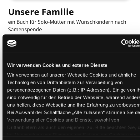
Unsere Familie
ein Buch für Solo-Mütter mit Wunschkindern nach
Samenspende
Mediengruppe:
Kinderbuch
Suche nach diesem Verfasser
Beschreibung ein-/ausblenden
Mehr Informationen ein-/ausblenden
Wir verwenden Cookies und externe Dienste
Wir verwenden auf unserer Webseite Cookies und ähnliche
Technologien von Drittanbietern zur Verarbeitung von
personenbezogenen Daten (z.B.: IP-Adressen). Einige von i
Exemplare
sind notwendig für den Betrieb der Webseite, während ander
uns helfen, diese Webseite und Ihre Erfahrung zu verbessern
Zweigstelle:
Ost - Schillerstraße
Bei Auswahl der Schaltfläche „Alle zulassen“ stimmen Sie de
Signatur:
JD.TB UNS
Verwendung aller Cookies und Dienste, sowohl von
Standort 2:
Ausleihe
Drittanbietern als auch den eigenen, zu. Bitte beachten Sie, 
Status:
Entliehen
bei Verwendung von Diensten und Setzen von Cookies von