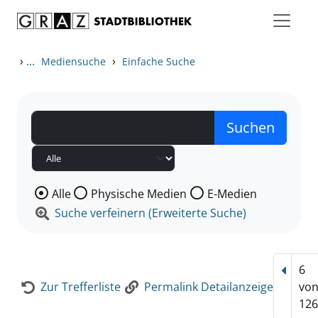
Zum Inhalt springen
Zur Detailanzeige springen
›
...
›
Mediensuche
Einfache Suche
Wählen Sie die Medienart nach der Sie suchen wollen
Alle
Physische Medien
E-Medien
Suche verfeinern (Erweiterte Suche)
6
Vorhe
Zur Trefferliste
Permalink Detailanzeige
vo
126