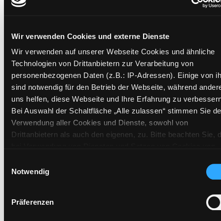
Wir verwenden Cookies und externe Dienste
Exemplare
Wir verwenden auf unserer Webseite Cookies und ähnliche
Zweigstelle:
Andritz
Technologien von Drittanbietern zur Verarbeitung von
personenbezogenen Daten (z.B.: IP-Adressen). Einige von i
Signatur:
DR.G LIN
sind notwendig für den Betrieb der Webseite, während ander
Standort 2:
Ausleihe
uns helfen, diese Webseite und Ihre Erfahrung zu verbessern
Status:
Verfügbar
Bei Auswahl der Schaltfläche „Alle zulassen“ stimmen Sie de
Vorbestellungen:
0
Verwendung aller Cookies und Dienste, sowohl von
Mediengruppe:
Belletristik
Drittanbietern als auch den eigenen, zu. Bitte beachten Sie, 
bei Verwendung von Diensten und Setzen von Cookies von
Frist:
Drittanbietern, eine Verarbeitung in unsicheren Drittländern
Einwilligungsauswahl
Barcode:
1509SB00517
(Länder außerhalb des EWR ohne adäquates
Notwendig
Standort 3:
Datenschutzniveau) stattfinden kann. In diesem Zusammen
können aktuell Risiken für Betroffene nicht vollständig
Präferenzen
ausgeschlossen werden. Eine Verarbeitung durch solche
Cookies oder Dienste erfolgt nur, wenn Sie die jeweilige