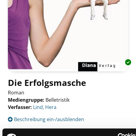
Die Erfolgsmasche
Roman
Mediengruppe:
Belletristik
Verfasser:
Suche nach diesem Verfasser
Lind, Hera
Beschreibung ein-/ausblenden
Mehr Informationen ein-/ausblenden