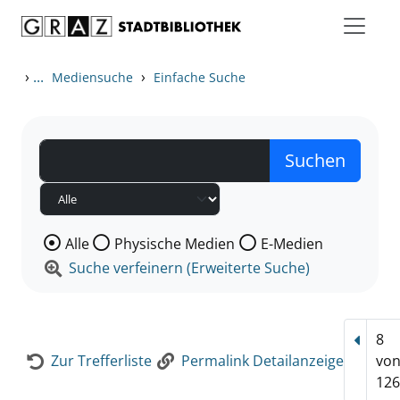
Zum Inhalt springen
Zur Detailanzeige springen
›
...
›
Mediensuche
Einfache Suche
Wählen Sie die Medienart nach der Sie suchen wollen
Alle
Physische Medien
E-Medien
Suche verfeinern (Erweiterte Suche)
8
Vorhe
Zur Trefferliste
Permalink Detailanzeige
vo
126