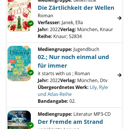
Mediengruppe:
Belletristik
Die Zärtlichkeit der Wellen
Roman
Verfasser:
Janek, Ella
Suche nach diesem V
Exemplar-Details von Die Zärtlichkeit der We
Jahr:
2022
Verlag:
München, Knaur
Reihe:
Knaur; 52834
Mediengruppe:
Jugendbuch
02.; Nur noch einmal und
für immer
Exemplar-Details von 02.; Nur noch einmal u
it starts with us ; Roman
Suche nach diesem Verfasser
Jahr:
2022
Verlag:
München, Dtv
Übergeordnetes Werk:
Lily, Ryle
und Atlas-Reihe
Bandangabe:
02.
Mediengruppe:
Literatur MP3-CD
Der Fremde am Strand
Exemplar-Details von Der Fremde am Strand