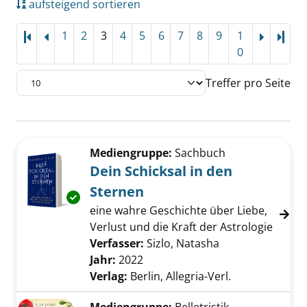
aufsteigend sortieren
1
2
3
4
5
6
7
8
9
1
Letz
0
Treffer pro Seite
Suchergebnis
Zu den Suchfiltern springen
Mediengruppe:
Sachbuch
Dein Schicksal in den
Sternen
Exemplar-Details von Dein Schicksal in den 
eine wahre Geschichte über Liebe,
Verlust und die Kraft der Astrologie
Verfasser:
Sizlo, Natasha
Suche nach dies
Jahr:
2022
Verlag:
Berlin, Allegria-Verl.