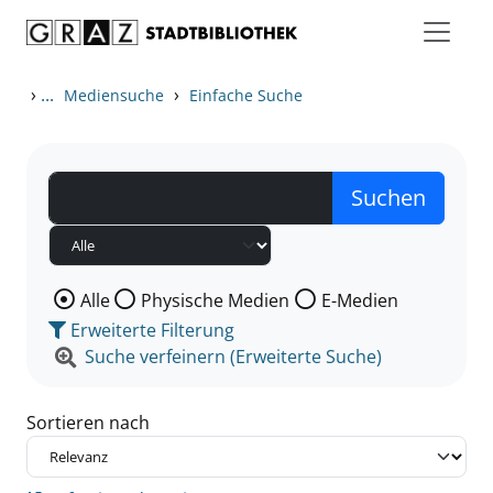
Zum Inhalt springen
Zu den Suchfiltern springen
Zur Trefferliste springen
›
...
›
Mediensuche
Einfache Suche
Wählen Sie die Medienart nach der Sie suchen wollen
Alle
Physische Medien
E-Medien
Erweiterte Filterung
Suche verfeinern (Erweiterte Suche)
Sortieren nach