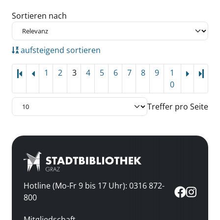
Zu den Suchfiltern springen
Sortieren nach
aufsteigend sortieren
1
2
3
4
5
6
7
8
9
1
Letz
0
Treffer pro Seite
Hotline (Mo-Fr 9 bis 17 Uhr): 0316 872-
800
Mitgliedschaft