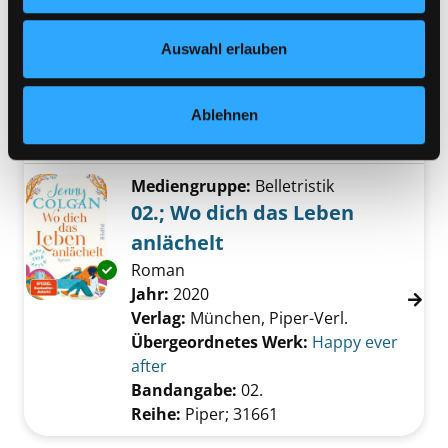
Nähere Informationen finden Sie in unserer
Mediengruppe:
Kinderbuch
Datenschutzerklärung
und in unserem
Impressum
.
Alles, was wir träumten
Auswahl erlauben
Verfasser:
Foxlee, Karen
Suche nach diese
Jahr:
2020
Exemplar-Details von Alles, was wir träumten
Ablehnen
Verlag:
Weinheim, Beltz und
Gelberg
Mediengruppe:
Belletristik
02.; Wo dich das Leben
anlächelt
Roman
Exemplar-Details von 02.; Wo dich das Leben 
Suche nach diesem Verfasser
Jahr:
2020
Verlag:
München, Piper-Verl.
Übergeordnetes Werk:
Happy ever
after
Bandangabe:
02.
Reihe:
Piper; 31661