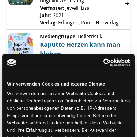
ungekürzte Lesung
Verfasser:
Jewell, Lisa
Suche nach diesem 
Jahr:
2021
Verlag:
Erlangen, Ronin Hörverlag
Mediengruppe:
Belletristik
Kaputte Herzen kann man
kleben
Exemplar-Details von Kaputte Herzen kann 
Roman
Verfasser:
Günak, Kristina
Suche nach die
Jahr:
2021
Verlag:
Köln, Lübbe
Wir verwenden Cookies und externe Dienste
Mediengruppe:
Jugendbuch
Wir verwenden auf unserer Webseite Cookies und
Soul Food
ähnliche Technologien von Drittanbietern zur Verarbeitung
Verfasser:
Acevedo, Elizabeth
Suche nach 
von personenbezogenen Daten (z.B.: IP-Adressen).
Jahr:
2021
Exemplar-Details von Soul Food anzeigen
Einige von ihnen sind notwendig für den Betrieb der
Verlag:
Reinbek bei Hamburg,
Webseite, während andere uns helfen, diese Webseite
Rowohlt Taschenbuch-Verl.
und Ihre Erfahrung zu verbessern. Bei Auswahl der
Reihe:
Rowohlt Rotfuchs; 00354