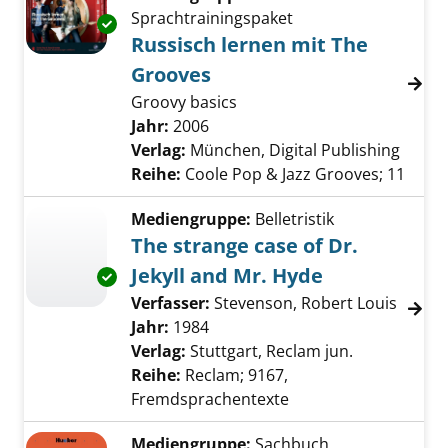
Sprachtrainingspaket
Exemplar-Details von Russisch lernen mit Th
Russisch lernen mit The
Grooves
Groovy basics
Suche nach diesem Verfasser
Jahr:
2006
Verlag:
München, Digital Publishing
Reihe:
Coole Pop & Jazz Grooves; 11
Mediengruppe:
Belletristik
The strange case of Dr.
Jekyll and Mr. Hyde
Exemplar-Details von The strange case of Dr.
Verfasser:
Stevenson, Robert Louis
Suche 
Jahr:
1984
Verlag:
Stuttgart, Reclam jun.
Reihe:
Reclam; 9167,
Fremdsprachentexte
Mediengruppe:
Sachbuch