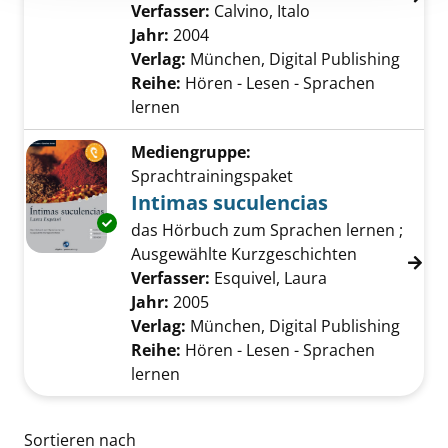
Verfasser:
Calvino, Italo
Suche nach diese
Jahr:
2004
Verlag:
München, Digital Publishing
Reihe:
Hören - Lesen - Sprachen
lernen
Mediengruppe:
Sprachtrainingspaket
Intimas suculencias
Exemplar-Details von Intimas suculencias an
das Hörbuch zum Sprachen lernen ;
Ausgewählte Kurzgeschichten
Verfasser:
Esquivel, Laura
Suche nach die
Jahr:
2005
Verlag:
München, Digital Publishing
Reihe:
Hören - Lesen - Sprachen
lernen
Zu den Suchfiltern springen
Sortieren nach