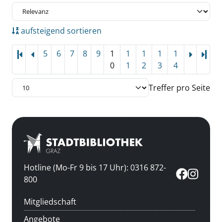
aufsteigend sortieren
5
6
7
8
9
1
1
1
1
1
Letz
0
1
2
3
4
Treffer pro Seite
Hotline (Mo-Fr 9 bis 17 Uhr): 0316 872-
800
Mitgliedschaft
Angebote