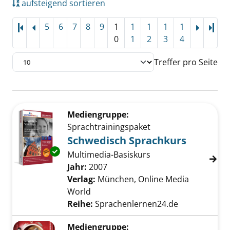
aufsteigend sortieren
5
6
7
8
9
1
1
1
1
1
Letz
0
1
2
3
4
Treffer pro Seite
Suchergebnis
Zu den Suchfiltern springen
Mediengruppe:
Sprachtrainingspaket
Schwedisch Sprachkurs
Exemplar-Details von Schwedisch Sprachkurs
Multimedia-Basiskurs
Suche nach diesem Verfasser
Jahr:
2007
Verlag:
München, Online Media
World
Reihe:
Sprachenlernen24.de
Mediengruppe: