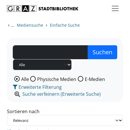
Zum Inhalt springen
Zu den Suchfiltern springen
Zur Trefferliste springen
›
...
›
Mediensuche
Einfache Suche
Wählen Sie die Medienart nach der Sie suchen wollen
Alle
Physische Medien
E-Medien
Erweiterte Filterung
Suche verfeinern (Erweiterte Suche)
Sortieren nach