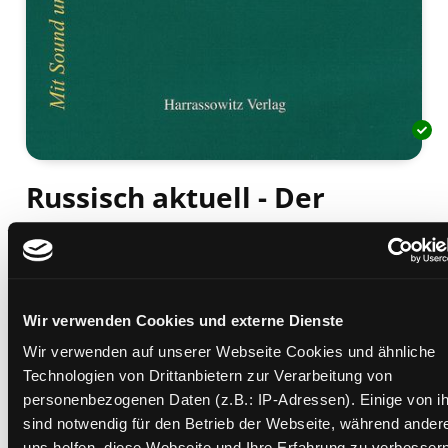
Russisch aktuell - Der
Leitfaden
Lehr- und Übungsgrammatik
Mediengruppe:
Sachbuch
Verfasser:
Suche nach diesem Verfasser
Bendixen, Bernd
Wir verwenden Cookies und externe Dienste
Wir verwenden auf unserer Webseite Cookies und ähnliche
Beschreibung ein-/ausblenden
Technologien von Drittanbietern zur Verarbeitung von
personenbezogenen Daten (z.B.: IP-Adressen). Einige von i
Mehr Informationen ein-/ausblenden
sind notwendig für den Betrieb der Webseite, während ander
uns helfen, diese Webseite und Ihre Erfahrung zu verbessern