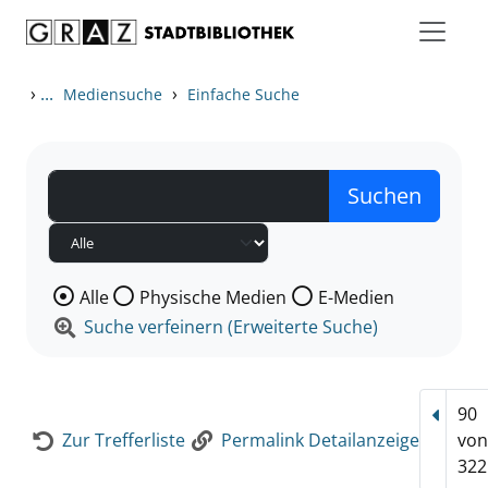
Zum Inhalt springen
Zur Detailanzeige springen
›
...
›
Mediensuche
Einfache Suche
Wählen Sie die Medienart nach der Sie suchen wollen
Alle
Physische Medien
E-Medien
Suche verfeinern (Erweiterte Suche)
90
Vorhe
Zur Trefferliste
Permalink Detailanzeige
vo
322