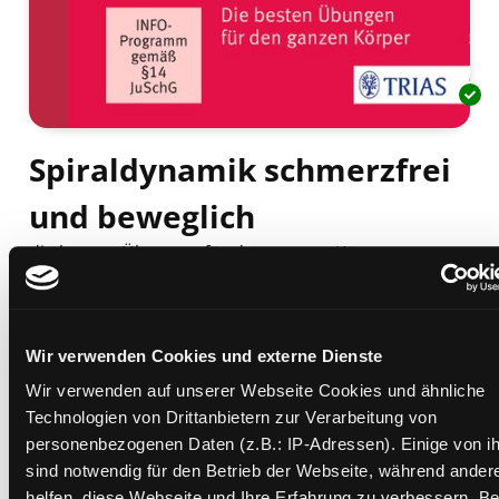
Spiraldynamik schmerzfrei
und beweglich
die besten Übungen für den ganzen Körper
Mediengruppe:
Sachbuch
Verfasser:
Suche nach diesem Verfasser
Larsen, Christian
;
Miescher, Bea
Beschreibung ein-/ausblenden
Wir verwenden Cookies und externe Dienste
Wir verwenden auf unserer Webseite Cookies und ähnliche
Mehr Informationen ein-/ausblenden
Technologien von Drittanbietern zur Verarbeitung von
personenbezogenen Daten (z.B.: IP-Adressen). Einige von i
sind notwendig für den Betrieb der Webseite, während ander
helfen, diese Webseite und Ihre Erfahrung zu verbessern. Be