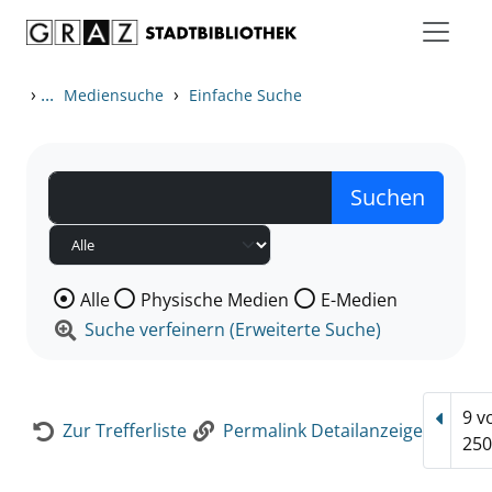
Zum Inhalt springen
Zur Detailanzeige springen
›
...
›
Mediensuche
Einfache Suche
Wählen Sie die Medienart nach der Sie suchen wollen
Alle
Physische Medien
E-Medien
Suche verfeinern (Erweiterte Suche)
9 v
Vorhe
Zur Trefferliste
Permalink Detailanzeige
250