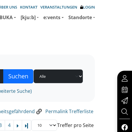
ÜBER UNS
KONTAKT
VERANSTALTUNGEN
LOGIN
BUKA
[kju:b]
e:vents
Standorte
eiterte Suche)
eitsgefährdend
Permalink Trefferliste
3
4
Treffer pro Seite
Letzte Seite