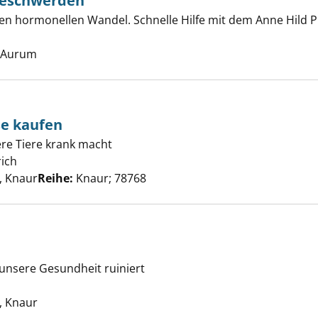
Beschwerden
jahre ohne Beschwerden anzeigen
den hormonellen Wandel. Schnelle Hilfe mit dem Anne Hild
 nach diesem Verfasser
, Aurum
e kaufen
ere Tiere krank macht
würden Mäuse kaufen anzeigen
ich
Suche nach diesem Verfasser
 Knaur
Reihe:
Knaur; 78768
n unsere Gesundheit ruiniert
nk! anzeigen
Suche nach diesem Verfasser
 Knaur