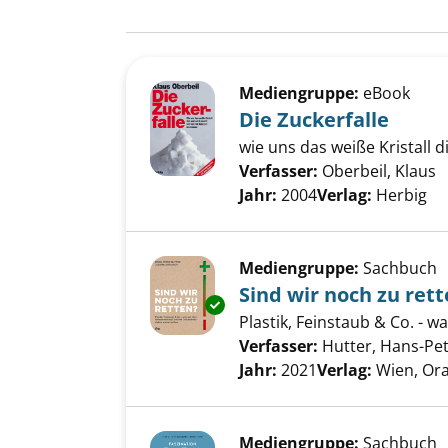
Suchergebnis
Zu den Suchfiltern springen
Mediengruppe:
eBook
Die Zuckerfalle
wie uns das weiße Kristall
Verfasser:
Oberbeil, Klaus
S
Jahr:
2004
Verlag:
Herbig
Mediengruppe:
Sachbuch
Sind wir noch zu ret
Exemplar-Details von Sind wir 
Plastik, Feinstaub & Co. - 
Verfasser:
Hutter, Hans-Pe
Jahr:
2021
Verlag:
Wien, Ora
Mediengruppe:
Sachbuch