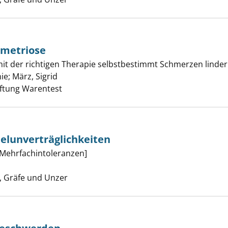
ometriose
lk about Endometriose anzeigen
t der richtigen Therapie selbstbestimmt Schmerzen linde
nie
;
März, Sigrid
Suche nach diesem Verfasser
tiftung Warentest
elunverträglichkeiten
ahrungsmittelunverträglichkeiten anzeigen
 Mehrfachintoleranzen]
uche nach diesem Verfasser
 Gräfe und Unzer