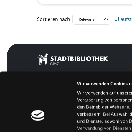
Zu den Suchfiltern springen
Sortieren nach
aufst
Wir verwenden Cookies u
Mitgliedschaft
Feedback
Wir verwenden auf unserer
Angebote
Kontakt
Verarbeitung von personen
LABUKA
Über uns
den Betrieb der Webseite,
verbessern. Bei Auswahl d
[kju:b]
Jobs
und Dienste, sowohl von Dr
News
Medienwunsch
Verwendung von Diensten u