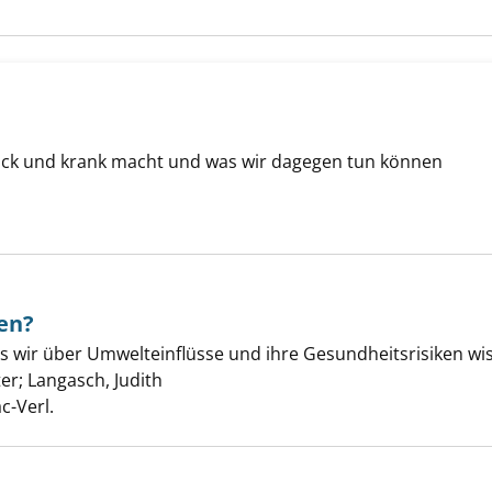
 dick und krank macht und was wir dagegen tun können
uche nach diesem Verfasser
ten?
noch zu retten? anzeigen
was wir über Umwelteinflüsse und ihre Gesundheitsrisiken wi
ter
;
Langasch, Judith
Suche nach diesem Verfasser
c-Verl.