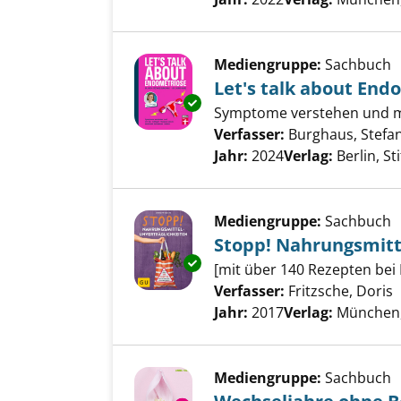
Mediengruppe:
Sachbuch
Let's talk about End
Exemplar-Details von Let's ta
Symptome verstehen und mi
Verfasser:
Burghaus, Stefa
Jahr:
2024
Verlag:
Berlin, S
Mediengruppe:
Sachbuch
Stopp! Nahrungsmitt
Exemplar-Details von Stopp! N
[mit über 140 Rezepten bei
Verfasser:
Fritzsche, Doris
S
Jahr:
2017
Verlag:
München,
Mediengruppe:
Sachbuch