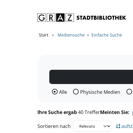
Zum Inhalt springen
Zu den Suchfiltern springen
Zur Trefferliste springen
›
›
Start
Mediensuche
Einfache Suche
Wählen Sie die Medienart nach der Si
Alle
Physische Medien
Ihre Suche ergab
40 Treffer
Meinten Sie:
Sortieren nach
aufst