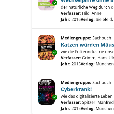
Wechseljahre ohne 
Exemplar-Details von Wechsel
der natürliche Weg durch 
Verfasser:
Hild, Anne
Suche
Jahr:
2016
Verlag:
Bielefeld
Mediengruppe:
Sachbuch
Katzen würden Mäus
wie die Futterindustrie uns
Exemplar-Details von Katzen 
Verfasser:
Grimm, Hans-Ulr
Jahr:
2016
Verlag:
München,
Mediengruppe:
Sachbuch
Cyberkrank!
wie das digitalisierte Lebe
Exemplar-Details von Cyberkra
Verfasser:
Spitzer, Manfred
Jahr:
2015
Verlag:
München,