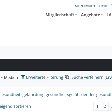
MEIN KONTO
SUCHE
Mitgliedschaft
Angebote
LA
e suchen wollen.
Erweiterte Filterung
Suche verfeinern (Erw
E-Medien
gesundheitsgefährdung
gesundheitsgefährdender
gesundh
eigend sortieren
1
2