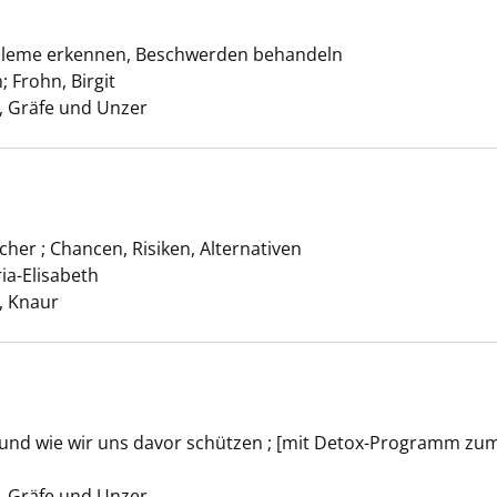
ion Darm anzeigen
bleme erkennen, Beschwerden behandeln
n
;
Frohn, Birgit
Suche nach diesem Verfasser
 Gräfe und Unzer
ka anzeigen
her ; Chancen, Risiken, Alternativen
ia-Elisabeth
Suche nach diesem Verfasser
 Knaur
t und wie wir uns davor schützen ; [mit Detox-Programm z
stik anzeigen
che nach diesem Verfasser
 Gräfe und Unzer