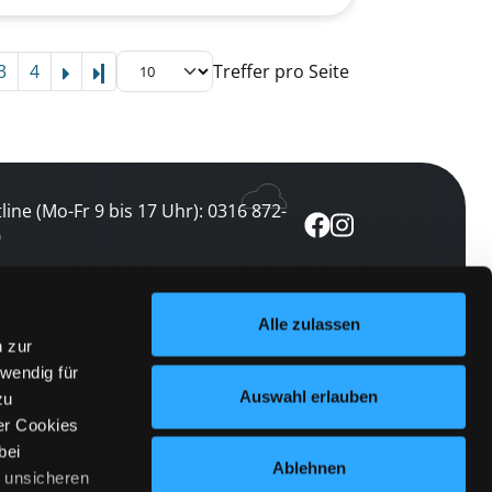
3
4
Treffer pro Seite
Letzte Seite
line (Mo-Fr 9 bis 17 Uhr): 0316 872-
0
ewsletter abonnieren
Alle zulassen
n zur
 keine Veranstaltung verpassen
wendig für
etzt abonnieren
Auswahl erlauben
zu
er Cookies
bei
Ablehnen
n unsicheren