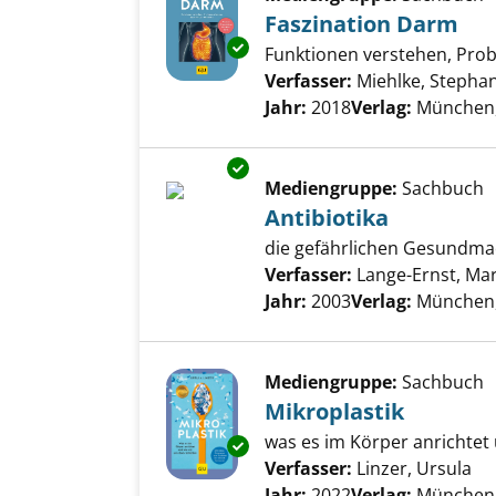
Faszination Darm
Exemplar-Details von Faszinat
Funktionen verstehen, Pro
Verfasser:
Miehlke, Stepha
Jahr:
2018
Verlag:
München,
Exemplar-Details von Antibioti
Mediengruppe:
Sachbuch
Antibiotika
die gefährlichen Gesundmac
Verfasser:
Lange-Ernst, Mar
Jahr:
2003
Verlag:
München,
Mediengruppe:
Sachbuch
Mikroplastik
was es im Körper anrichte
Exemplar-Details von Mikropla
Verfasser:
Linzer, Ursula
Su
Jahr:
2022
Verlag:
München,