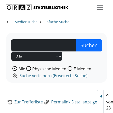
Zum Inhalt springen
Zur Detailanzeige springen
›
...
›
Mediensuche
Einfache Suche
Wählen Sie die Medienart nach der Sie suchen wollen
Alle
Physische Medien
E-Medien
Suche verfeinern (Erweiterte Suche)
9
Vorhe
Zur Trefferliste
Permalink Detailanzeige
vo
23