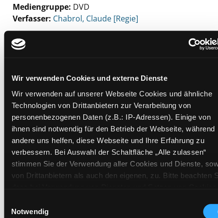
Mediengruppe:
DVD
Verfasser:
Suche nach diesem Verfasser
Chabrol, Claude [Regie]
Beschreibung ein-/ausblenden
Mehr Informationen ein-/ausblenden
Wir verwenden Cookies und externe Dienste
Wir verwenden auf unserer Webseite Cookies und ähnliche
Exemplare
Technologien von Drittanbietern zur Verarbeitung von
personenbezogenen Daten (z.B.: IP-Adressen). Einige von
Zweigstelle:
Mediathek
ihnen sind notwendig für den Betrieb der Webseite, während
Signatur:
TV.DD INS
andere uns helfen, diese Webseite und Ihre Erfahrung zu
verbessern. Bei Auswahl der Schaltfläche „Alle zulassen“
Standort 2:
Ausleihe
stimmen Sie der Verwendung aller Cookies und Dienste, sow
Status:
Verfügbar
von Drittanbietern als auch den eigenen, zu. Bitte beachten S
Vorbestellungen:
0
dass bei Verwendung von Diensten und Setzen von Cookies
Mediengruppe:
DVD
von Drittanbietern, eine Verarbeitung in unsicheren Drittlände
Einwilligungsauswahl
(Länder außerhalb des EWR ohne adäquates
Frist:
Notwendig