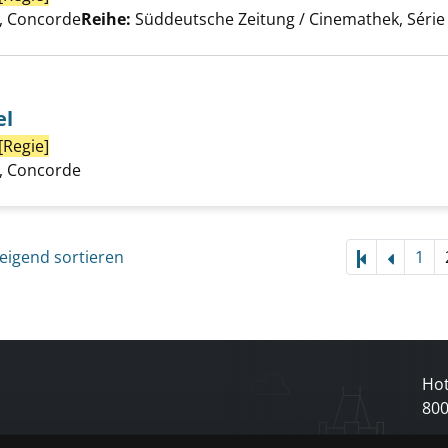
 Concorde
Reihe:
Süddeutsche Zeitung / Cinemathek, Série 
el
[Regie]
Suche nach diesem Verfasser
 ist ein Spiel anzeigen
 Concorde
eigend sortieren
1
Hot
80