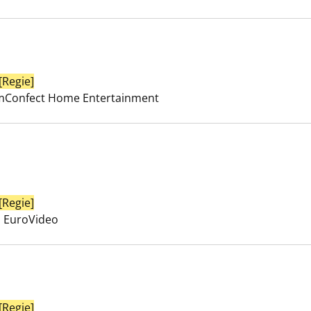
[Regie]
Suche nach diesem Verfasser
te Tag anzeigen
ilmConfect Home Entertainment
ar Bellamy anzeigen
[Regie]
Suche nach diesem Verfasser
, EuroVideo
[Regie]
Suche nach diesem Verfasser
me des Bösen anzeigen