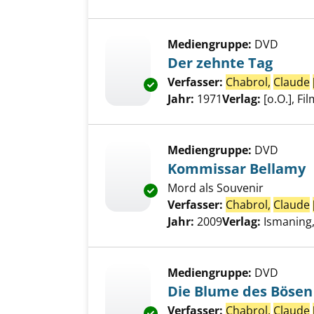
Mediengruppe:
DVD
Der zehnte Tag
Verfasser:
Chabrol,
Claude
Exemplar-Details von Der zehn
Jahr:
1971
Verlag:
[o.O.], F
Mediengruppe:
DVD
Kommissar Bellamy
Mord als Souvenir
Exemplar-Details von Kommiss
Verfasser:
Chabrol,
Claude
Jahr:
2009
Verlag:
Ismaning
Mediengruppe:
DVD
Die Blume des Bösen
Verfasser:
Chabrol,
Claude
Exemplar-Details von Die Blu