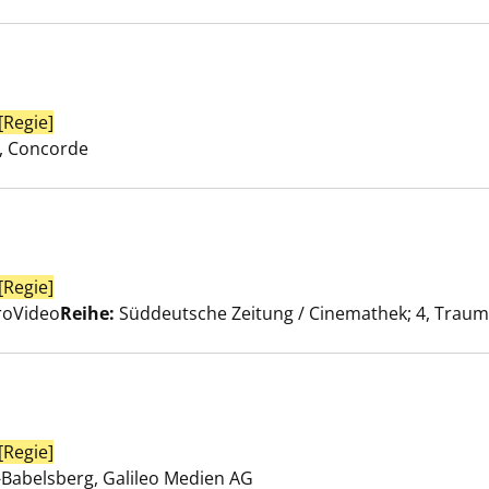
[Regie]
Suche nach diesem Verfasser
Bovary anzeigen
 Concorde
[Regie]
Suche nach diesem Verfasser
ft anzeigen
uroVideo
Reihe:
Süddeutsche Zeitung / Cinemathek; 4, Traum
[Regie]
Suche nach diesem Verfasser
 anzeigen
Babelsberg, Galileo Medien AG