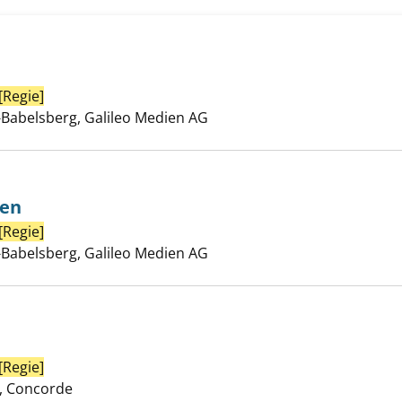
[Regie]
Suche nach diesem Verfasser
eundinnen anzeigen
Babelsberg, Galileo Medien AG
ben
[Regie]
Suche nach diesem Verfasser
t muss sterben anzeigen
Babelsberg, Galileo Medien AG
[Regie]
Suche nach diesem Verfasser
zeigen
 Concorde