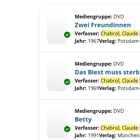
Suchergebnis
Zu den Suchfiltern springen
Mediengruppe:
DVD
Zwei Freundinnen
Verfasser:
Chabrol,
Claude
Exemplar-Details von Zwei Fr
Jahr:
1967
Verlag:
Potsdam-
Mediengruppe:
DVD
Das Biest muss ster
Verfasser:
Chabrol,
Claude
Exemplar-Details von Das Bies
Jahr:
1969
Verlag:
Potsdam-
Mediengruppe:
DVD
Betty
Verfasser:
Chabrol,
Claude
Exemplar-Details von Betty an
Jahr:
1991
Verlag:
München,