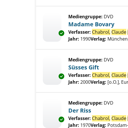
Mediengruppe:
DVD
Madame Bovary
Verfasser:
Chabrol,
Claude
Exemplar-Details von Madame 
Jahr:
1990
Verlag:
München,
Mediengruppe:
DVD
Süsses Gift
Verfasser:
Chabrol,
Claude
Exemplar-Details von Süsses Gi
Jahr:
2000
Verlag:
[o.O.], E
Mediengruppe:
DVD
Der Riss
Verfasser:
Chabrol,
Claude
Exemplar-Details von Der Riss
Jahr:
1970
Verlag:
Potsdam-