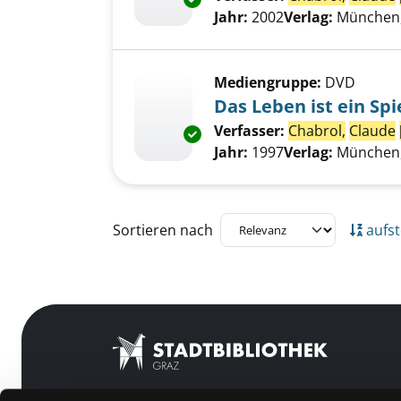
Jahr:
2002
Verlag:
München,
Mediengruppe:
DVD
Das Leben ist ein Spi
Verfasser:
Chabrol,
Claude
Exemplar-Details von Das Leben
Jahr:
1997
Verlag:
München,
Zu den Suchfiltern springen
Sortieren nach
aufst