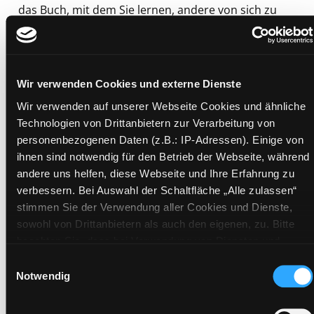
das Buch, mit dem Sie lernen, andere von sich zu
überzeugen, um Ihren Traumjob zu ergattern (mit
exklusiven Vorlagen für Anschreiben & Lebenslauf)
Mediengruppe:
Sachbuch
Verfasser:
Suche nach diesem Verfasser
Fluss, Joseph (Verfasser)
Wir verwenden Cookies und externe Dienste
Beschreibung ein-/ausblenden
Wir verwenden auf unserer Webseite Cookies und ähnliche
Technologien von Drittanbietern zur Verarbeitung von
Mehr Informationen ein-/ausblenden
personenbezogenen Daten (z.B.: IP-Adressen). Einige von
ihnen sind notwendig für den Betrieb der Webseite, während
andere uns helfen, diese Webseite und Ihre Erfahrung zu
verbessern. Bei Auswahl der Schaltfläche „Alle zulassen“
Exemplare
stimmen Sie der Verwendung aller Cookies und Dienste,
sowohl von Drittanbietern als auch den eigenen, zu. Bitte
Zweigstelle:
Ost - Schillerstraße
beachten Sie, dass bei Verwendung von Diensten und
Signatur:
GW.PRB FLU
Setzen von Cookies von Drittanbietern, eine Verarbeitung in
Einwilligungsauswahl
Standort 2:
Ausleihe
unsicheren Drittländern (Länder außerhalb des EWR ohne
Notwendig
adäquates Datenschutzniveau) stattfinden kann. In diesem
Status:
Entliehen
Zusammenhang können aktuell Risiken für Betroffene nicht