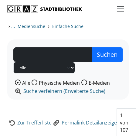
Zum Inhalt springen
Zur Detailanzeige springen
›
...
›
Mediensuche
Einfache Suche
Wählen Sie die Medienart nach der Sie suchen wollen
Alle
Physische Medien
E-Medien
Suche verfeinern (Erweiterte Suche)
1
Zur Trefferliste
Permalink Detailanzeige
von
107