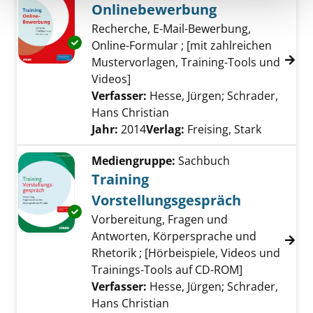
Onlinebewerbung
Recherche, E-Mail-Bewerbung,
Exemplar-Details von Onlinebewerbung anze
Online-Formular ; [mit zahlreichen
Mustervorlagen, Training-Tools und
Videos]
Verfasser:
Hesse, Jürgen
;
Schrader,
Hans Christian
Suche nach diesem Verfass
Jahr:
2014
Verlag:
Freising, Stark
Mediengruppe:
Sachbuch
Training
Vorstellungsgespräch
Exemplar-Details von Training Vorstellungsg
Vorbereitung, Fragen und
Antworten, Körpersprache und
Rhetorik ; [Hörbeispiele, Videos und
Trainings-Tools auf CD-ROM]
Verfasser:
Hesse, Jürgen
;
Schrader,
Hans Christian
Suche nach diesem Verfass