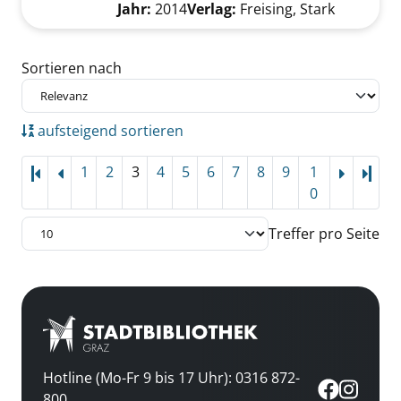
Jahr:
2014
Verlag:
Freising, Stark
Zu den Suchfiltern springen
Sortieren nach
aufsteigend sortieren
1
2
3
4
5
6
7
8
9
1
Letz
0
Treffer pro Seite
Hotline (Mo-Fr 9 bis 17 Uhr): 0316 872-
800