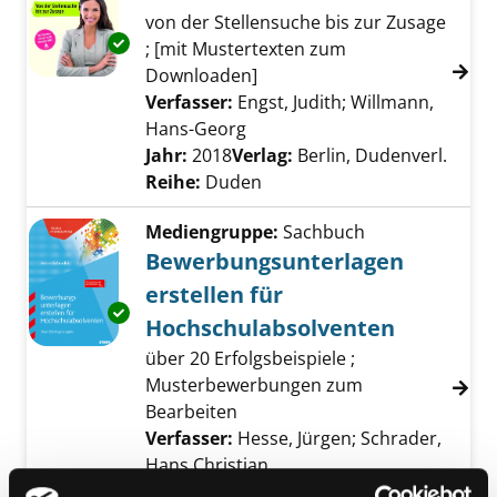
von der Stellensuche bis zur Zusage
Exemplar-Details von Professionelles Bewer
; [mit Mustertexten zum
Downloaden]
Verfasser:
Engst, Judith
;
Willmann,
Hans-Georg
Suche nach diesem Verfasser
Jahr:
2018
Verlag:
Berlin, Dudenverl.
Reihe:
Duden
Mediengruppe:
Sachbuch
Bewerbungsunterlagen
erstellen für
Exemplar-Details von Bewerbungsunterlagen 
Hochschulabsolventen
über 20 Erfolgsbeispiele ;
Musterbewerbungen zum
Bearbeiten
Verfasser:
Hesse, Jürgen
;
Schrader,
Hans Christian
Suche nach diesem Verfass
Jahr:
2017