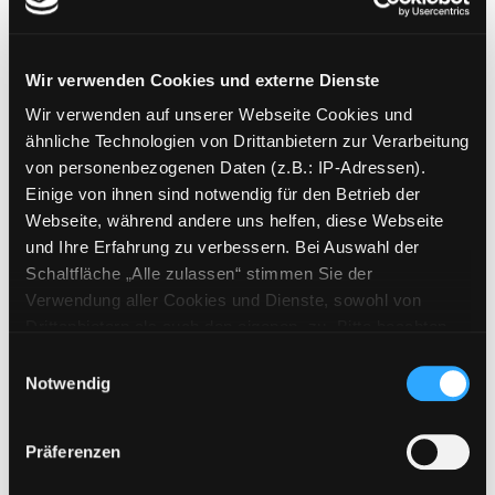
Verlag:
Hallbergmoos, Stark
Reihe:
Young professionals
Wir verwenden Cookies und externe Dienste
Mediengruppe:
Sachbuch
Wir verwenden auf unserer Webseite Cookies und
Vorstellungsgespräch für
ähnliche Technologien von Drittanbietern zur Verarbeitung
Hochschulabsolventen
von personenbezogenen Daten (z.B.: IP-Adressen).
Exemplar-Details von Vorstellungsgespräch 
richtig vorbereiten und
Einige von ihnen sind notwendig für den Betrieb der
überzeugend antworten auf die 111
Webseite, während andere uns helfen, diese Webseite
wichtigsten Fragen
und Ihre Erfahrung zu verbessern. Bei Auswahl der
Verfasser:
Hesse, Jürgen
;
Schrader,
Schaltfläche „Alle zulassen“ stimmen Sie der
Hans Christian
Suche nach diesem Verfass
Verwendung aller Cookies und Dienste, sowohl von
Jahr:
2018
Drittanbietern als auch den eigenen, zu. Bitte beachten
Verlag:
[Hallbergmoos], Stark
Sie, dass bei Verwendung von Diensten und Setzen von
Einwilligungsauswahl
Reihe:
Young Professionals
Cookies von Drittanbietern, eine Verarbeitung in
Notwendig
unsicheren Drittländern (Länder außerhalb des EWR
Mediengruppe:
Sachbuch
ohne adäquates Datenschutzniveau) stattfinden kann. In
Testtraining Polizei und
Präferenzen
diesem Zusammenhang können aktuell Risiken für
Feuerwehr
Betroffene nicht vollständig ausgeschlossen werden.