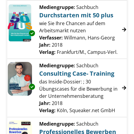
Mediengruppe:
Sachbuch
Durchstarten mit 50 plus
wie Sie Ihre Chancen auf dem
Arbeitsmarkt nutzen
Exemplar-Details von Durchstarten mit 50 pl
Verfasser:
Willmann, Hans-Georg
Suche n
Jahr:
2018
Verlag:
Frankfurt/M., Campus-Verl.
Mediengruppe:
Sachbuch
Consulting Case- Training
das Inside-Dossier: ; 30
Exemplar-Details von Consulting Case- Train
Übungscases für die Bewerbung in
der Unternehmensberatung
Suche nach diesem Verfasser
Jahr:
2018
Verlag:
Köln, Squeaker.net GmbH
Mediengruppe:
Sachbuch
Professionelles Bewerben