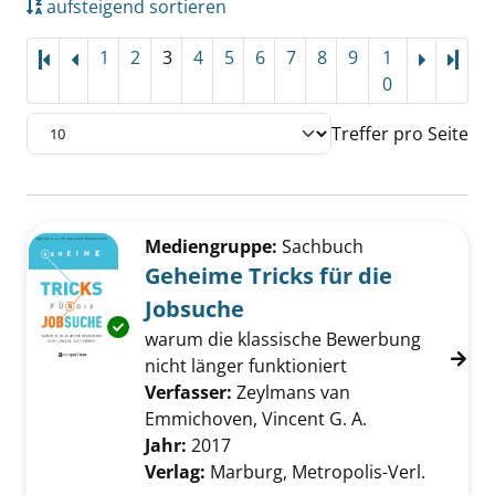
aufsteigend sortieren
1
2
3
4
5
6
7
8
9
1
Letz
0
Treffer pro Seite
Suchergebnis
Zu den Suchfiltern springen
Mediengruppe:
Sachbuch
Geheime Tricks für die
Jobsuche
Exemplar-Details von Geheime Tricks für die
warum die klassische Bewerbung
nicht länger funktioniert
Verfasser:
Zeylmans van
Emmichoven, Vincent G. A.
Suche nach die
Jahr:
2017
Verlag:
Marburg, Metropolis-Verl.