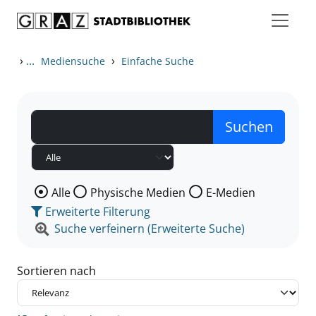
Zum Inhalt springen
Zu den Suchfiltern springen
Zur Trefferliste springen
›
...
›
Mediensuche
Einfache Suche
Wählen Sie die Medienart nach der Sie suchen wollen
Alle
Physische Medien
E-Medien
Erweiterte Filterung
Suche verfeinern (Erweiterte Suche)
Sortieren nach