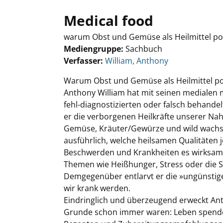
Medical food
warum Obst und Gemüse als Heilmittel po
Mediengruppe:
Sachbuch
Verfasser:
Suche nach diesem Verfasser
William, Anthony
Warum Obst und Gemüse als Heilmittel po
Anthony William hat mit seinen medialen
fehl-diagnostizierten oder falsch behande
er die verborgenen Heilkräfte unserer Nah
Gemüse, Kräuter/Gewürze und wild wachse
ausführlich, welche heilsamen Qualitäten
Beschwerden und Krankheiten es wirksam 
Themen wie Heißhunger, Stress oder die Sch
Demgegenüber entlarvt er die »ungünstige
wir krank werden.
Eindringlich und überzeugend erweckt Ant
Grunde schon immer waren: Leben spendend