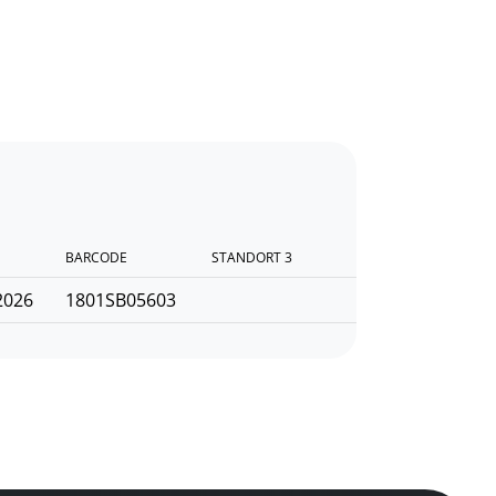
BARCODE
STANDORT 3
2026
1801SB05603