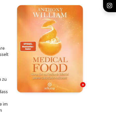
hre
sselt
n zu
dass
e im
n