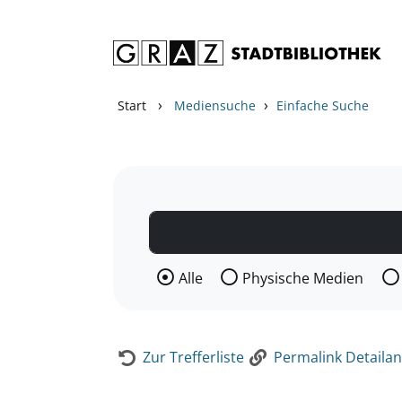
Zum Inhalt springen
Zur Detailanzeige springen
›
›
Start
Mediensuche
Einfache Suche
Wählen Sie die Medienart nach der Si
Alle
Physische Medien
Zur Trefferliste
Permalink Detailan