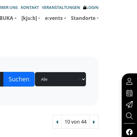
ÜBER UNS
KONTAKT
VERANSTALTUNGEN
LOGIN
BUKA
[kju:b]
e:vents
Standorte
10 von 44
Vorheriger Treffer
Nächster Treffer